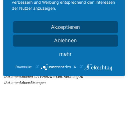
verbessern und Werbung entsprechend den Interessen
der Nutzer anzuzeigen.
RÖWAPLAN AG
Hohenstadter Str. 11
Akzeptieren
73453 Abtsgmünd
Ablehnen
info@roewaplan.de
www.roewaplan.com
mehr
Planung und Beratung von Daten- und Kommunikationsnetzen;
Powered by
&
Unternehmensberatung zum IT-Netzbetrieb; Schulungen und
Dokumentationen zu IT-Netzwerken; Beratung zu
Dokumentationslösungen.