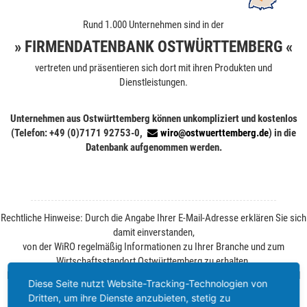
Rund 1.000 Unternehmen sind in der
» FIRMENDATENBANK OSTWÜRTTEMBERG «
vertreten und präsentieren sich dort mit ihren Produkten und
Dienstleistungen.
Unternehmen aus Ostwürttemberg können unkompliziert und kostenlos
(Telefon: +49 (0)7171 92753-0,
wiro@ostwuerttemberg.de
) in die
Datenbank aufgenommen werden.
Rechtliche Hinweise: Durch die Angabe Ihrer E-Mail-Adresse erklären Sie sich
damit einverstanden,
von der WiRO regelmäßig Informationen zu Ihrer Branche und zum
Wirtschaftsstandort Ostwürttemberg zu erhalten.
Ihre Einwilligung können Sie jederzeit ohne Angabe von Gründen per E-Mail
Diese Seite nutzt Website-Tracking-Technologien von
widerrufen. Weitere Informationen finden Sie unter
Datenschutz
.
Dritten, um ihre Dienste anzubieten, stetig zu