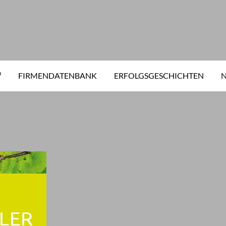
³
FIRMENDATENBANK
ERFOLGSGESCHICHTEN