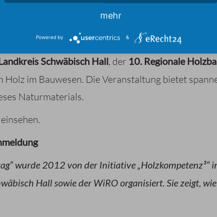
mehr
eitiger Baustoff eine immer wichtigere Rolle in der m
et auch durch hervorragende technische Eigenschaft
Powered by
&
Landkreis Schwäbisch Hall
, der
10. Regionale Holzb
von Holz im Bauwesen. Die Veranstaltung bietet span
ieses Naturmaterials.
einsehen.
nmeldung
tag“ wurde 2012 von der Initiative „Holzkompetenz³“ i
äbisch Hall sowie der WiRO organisiert. Sie zeigt, wie