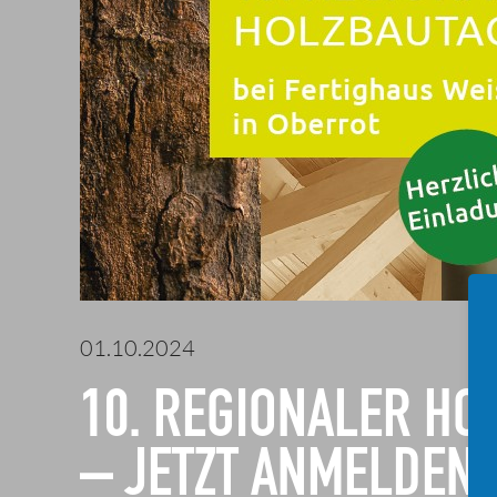
01.10.2024
10. REGIONALER HO
– JETZT ANMELDEN!