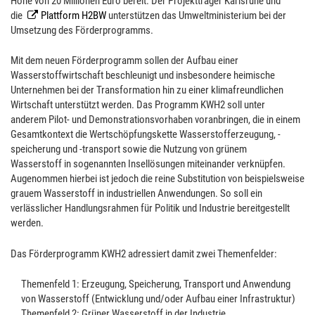
Höhe von 20 Millionen Euro bereit. Der Projektträger Karlsruhe und
die
Plattform H2BW
unterstützen das Umweltministerium bei der
Umsetzung des Förderprogramms.
Mit dem neuen Förderprogramm sollen der Aufbau einer
Wasserstoffwirtschaft beschleunigt und insbesondere heimische
Unternehmen bei der Transformation hin zu einer klimafreundlichen
Wirtschaft unterstützt werden. Das Programm KWH2 soll unter
anderem Pilot- und Demonstrationsvorhaben voranbringen, die in einem
Gesamtkontext die Wertschöpfungskette Wasserstofferzeugung, -
speicherung und -transport sowie die Nutzung von grünem
Wasserstoff in sogenannten Insellösungen miteinander verknüpfen.
Augenommen hierbei ist jedoch die reine Substitution von beispielsweise
grauem Wasserstoff in industriellen Anwendungen. So soll ein
verlässlicher Handlungsrahmen für Politik und Industrie bereitgestellt
werden.
Das Förderprogramm KWH2 adressiert damit zwei Themenfelder:
Themenfeld 1: Erzeugung, Speicherung, Transport und Anwendung
von Wasserstoff (Entwicklung und/oder Aufbau einer Infrastruktur)
Themenfeld 2: Grüner Wasserstoff in der Industrie