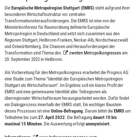
Die
Europäische Metropolregion Stuttgart (EMRS)
steht aufgrund ihrer
besonderen Wirtschaftsstruktur vor zentralen
Transformationsherausforderungen. Die EMRS ist eine von der
Ministerkonferenz für Raumordnung definierte Europäische
Metropolregion in Deutschland und setzt sich zusammen aus den
Regionen Stuttgart, Heilbronn-Franken, Neckar-Alb, Nordschwarzwald
und Ostwürttemberg. Die Chancen und Herausforderungen der
Transformation sind Thema des
zweiten Metropolkongresses
am
20. September 2022 in Heilbronn.
Als Vorbereitung für den Metropolkongress erarbeitet die Prognos AG
eine Studie zum Thema "Identität der Europäischen Metropolregion
Stuttgart als Wirtschaftsraum". Im Ergebnis soll ein klares Profil der
EMRS und eine gemeinsame Identität aller Teilregionen als
überregionaler Wirtschaftsraum herausgearbeitet werden. Dafür findet
ein Dialogprozess innerhalb der EMRS statt. Ein wichtiger Baustein
dieses Prozesses ist eine
Online-Befragung
. Darum bittet die
EMRS
um
Teilnahme bis zum
27. April 2022
. Die Befragung
dauert 10 bis
maximal 15 Minuten
. Die Auswertung erfolgt
anonymisiert
.