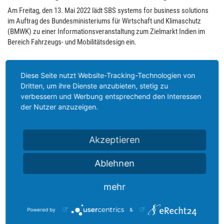
Am Freitag, den 13. Mai 2022 lädt SBS systems for business solutions
im Auftrag des Bundesministeriums für Wirtschaft und Klimaschutz
(BMWK) zu einer Informationsveranstaltung zum Zielmarkt Indien im
Bereich Fahrzeugs- und Mobilitätsdesign ein.
Ziel der Veranstaltung ist es, alle für einen erfolgreichen Einstieg in den
indischen Markt notwendigen fachbezogenen Informationen zur
Diese Seite nutzt Website-Tracking-Technologien von
Verfügung zu stellen. Experten mit Zielland-Know-how informieren daher
Dritten, um ihre Dienste anzubieten, stetig zu
zur konkreten Marktsituation und Marktchancen, über allgemeine und
verbessern und Werbung entsprechend den Interessen
rechtliche Rahmenbedingungen sowie über Branchentrends und
der Nutzer anzuzeigen.
Handelsbedingungen.
Das Seminar wird im Auftrag des Bundesministeriums für Wirtschaft und
Akzeptieren
Klimaschutz (BMWK) von SBS systems for business solutions
gemeinsam mit der Deutsch-Indischen Industrie- und Handelskammer
Ablehnen
(AHK Indien) organisiert.
mehr
Die halbtägige Seminarveranstaltung wird durch das BMWK gefördert,
weshalb keine Teilnahmegebühren anfallen, eine schriftliche Anmeldung
Powered by
&
ist jedoch zwingend erforderlich.