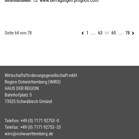
Informationen
:
www.befragungen.prognos.com
Seite 64 von 78
1
....
63
64
65
....
78
Wirtschaftsförderungsgesellschaft mbH
Region Ostwürttemberg (WiRO)
HAUS DER REGION
Bahnhofplatz 5
73525 Schwäbisch Gmünd
Telefon: +49 (0) 7171 92753 -0
Telefax: +49 (0) 7171 92753 -33
wiro@ostwuerttemberg.de