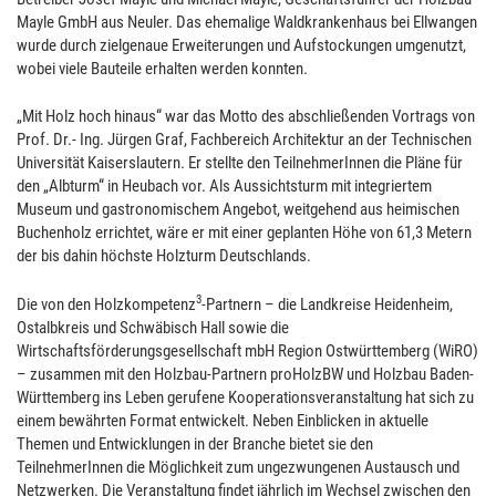
Mayle GmbH aus Neuler. Das ehemalige Waldkrankenhaus bei Ellwangen
wurde durch zielgenaue Erweiterungen und Aufstockungen umgenutzt,
wobei viele Bauteile erhalten werden konnten.
„Mit Holz hoch hinaus“ war das Motto des abschließenden Vortrags von
Prof. Dr.- Ing. Jürgen Graf, Fachbereich Architektur an der Technischen
Universität Kaiserslautern. Er stellte den TeilnehmerInnen die Pläne für
den „Albturm“ in Heubach vor. Als Aussichtsturm mit integriertem
Museum und gastronomischem Angebot, weitgehend aus heimischen
Buchenholz errichtet, wäre er mit einer geplanten Höhe von 61,3 Metern
der bis dahin höchste Holzturm Deutschlands.
3
Die von den Holzkompetenz
-Partnern – die Landkreise Heidenheim,
Ostalbkreis und Schwäbisch Hall sowie die
Wirtschaftsförderungsgesellschaft mbH Region Ostwürttemberg (WiRO)
– zusammen mit den Holzbau-Partnern proHolzBW und Holzbau Baden-
Württemberg ins Leben gerufene Kooperationsveranstaltung hat sich zu
einem bewährten Format entwickelt. Neben Einblicken in aktuelle
Themen und Entwicklungen in der Branche bietet sie den
TeilnehmerInnen die Möglichkeit zum ungezwungenen Austausch und
Netzwerken. Die Veranstaltung findet jährlich im Wechsel zwischen den