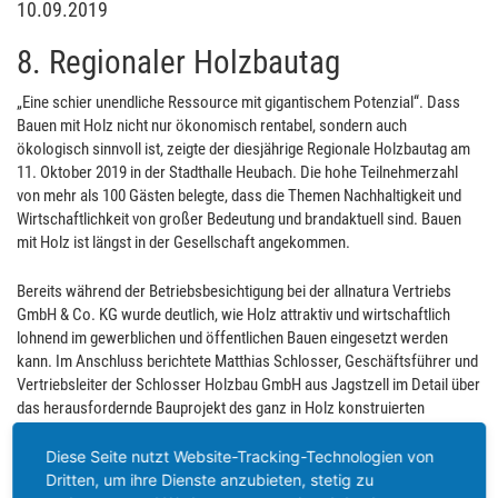
10.09.2019
8. Regionaler Holzbautag
„Eine schier unendliche Ressource mit gigantischem Potenzial“. Dass
Bauen mit Holz nicht nur ökonomisch rentabel, sondern auch
ökologisch sinnvoll ist, zeigte der diesjährige Regionale Holzbautag am
11. Oktober 2019 in der Stadthalle Heubach. Die hohe Teilnehmerzahl
von mehr als 100 Gästen belegte, dass die Themen Nachhaltigkeit und
Wirtschaftlichkeit von großer Bedeutung und brandaktuell sind. Bauen
mit Holz ist längst in der Gesellschaft angekommen.
Bereits während der Betriebsbesichtigung bei der allnatura Vertriebs
GmbH & Co. KG wurde deutlich, wie Holz attraktiv und wirtschaftlich
lohnend im gewerblichen und öffentlichen Bauen eingesetzt werden
kann. Im Anschluss berichtete Matthias Schlosser, Geschäftsführer und
Vertriebsleiter der Schlosser Holzbau GmbH aus Jagstzell im Detail über
das herausfordernde Bauprojekt des ganz in Holz konstruierten
allnatura-Gebäudes. „Wir verarbeiten heute schon den Rohstoff von
morgen“. Dieser Nachhaltigkeitsgedanke werde durch den Einsatz von
Diese Seite nutzt Website-Tracking-Technologien von
recyclingfähigem Baumaterial und der unkomplizierten Demontierbarkeit
Dritten, um ihre Dienste anzubieten, stetig zu