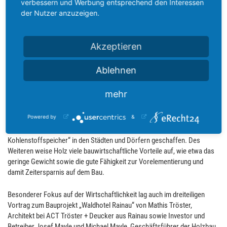
der Bauelemente schon bei der Errichtung umgesetzt. Zudem sei das
verbessern und Werbung entsprechend den Interessen
Firmengebäude zu 58 Prozent Energie-autark und damit „ein richtiges
der Nutzer anzuzeigen.
Kraftwerk“.
Bauen mit Holz als aktiver Beitrag zum Klimaschutz, das war eine der
Akzeptieren
Kernbotschaften des Fachvortrags von Prof. Dipl.-Ing. Stefan Krötsch
von der Fakultät Architektur und Gestaltung an der Hochschule Konstanz
Ablehnen
Technik, Wirtschaft und Gestaltung. Etwa 40 Prozent des globalen
Treibhausgasausstoßes würden durch die Herstellung von
mehr
Baumaterialien, der Errichtung sowie dem Betrieb von Gebäuden
verursacht. Durch die Nutzung von Holz könnte dieser Anteil deutlich
Powered by
&
reduziert werden. Zudem würde – neben den Wäldern – durch die
dauerhafte Einlagerung von Holz in Gebäuden ein „zweiter
Kohlenstoffspeicher“ in den Städten und Dörfern geschaffen. Des
Weiteren weise Holz viele bauwirtschaftliche Vorteile auf, wie etwa das
geringe Gewicht sowie die gute Fähigkeit zur Vorelementierung und
damit Zeitersparnis auf dem Bau.
Besonderer Fokus auf der Wirtschaftlichkeit lag auch im dreiteiligen
Vortrag zum Bauprojekt „Waldhotel Rainau“ von Mathis Tröster,
Architekt bei ACT Tröster + Deucker aus Rainau sowie Investor und
Betreiber Josef Mayle und Michael Mayle, Geschäftsführer der Holzbau