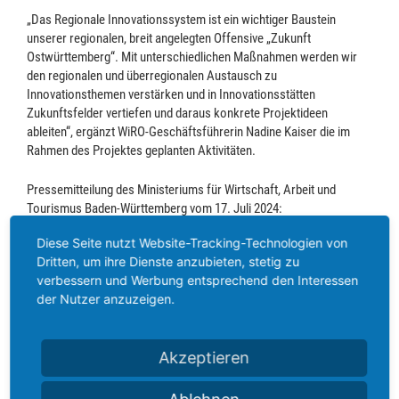
„Das Regionale Innovationssystem ist ein wichtiger Baustein
unserer regionalen, breit angelegten Offensive „Zukunft
Ostwürttemberg“. Mit unterschiedlichen Maßnahmen werden wir
den regionalen und überregionalen Austausch zu
Innovationsthemen verstärken und in Innovationsstätten
Zukunftsfelder vertiefen und daraus konkrete Projektideen
ableiten“, ergänzt WiRO-Geschäftsführerin Nadine Kaiser die im
Rahmen des Projektes geplanten Aktivitäten.
Pressemitteilung des Ministeriums für Wirtschaft, Arbeit und
Tourismus Baden-Württemberg vom 17. Juli 2024:
https://wm.baden-wuerttemberg.de/de/service/presse-und-
Diese Seite nutzt Website-Tracking-Technologien von
oeffentlichkeitsarbeit/pressemitteilung/pid/regionale-
Dritten, um ihre Dienste anzubieten, stetig zu
innovationssysteme
verbessern und Werbung entsprechend den Interessen
der Nutzer anzuzeigen.
Bildunterschrift
: Ministerialdirektor Michael Kleiner überreicht dem
Akzeptieren
WiRO-Aufsichtsratsvorsitzenden Landrat Peter Polta sowie der
Wirtschaftsbeauftragten des Ostalbkreises Andrea Hahn und WiRO-
Geschäftsführerin Nadine Kaiser den Zuwendungsbescheid für die