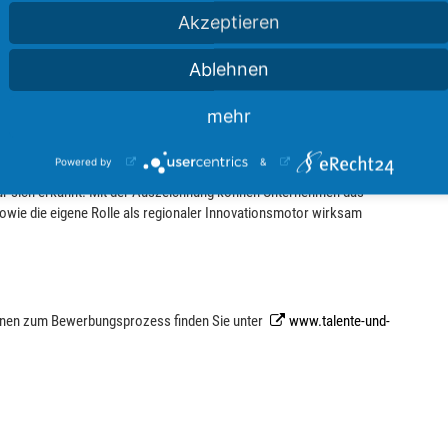
Akzeptieren
e auf die verschiedenen Kategorien aufgeteilt werden können. Die
reter der Kreissparkasse Ostalb, der Kreissparkasse Heidenheim, der
ie Vergabe zusätzlicher Sonderpreise vor. Die Preisträger erhalten
Ablehnen
er Innovationspreis bietet eine öffentlichkeitswirksame Plattform,
fmerksamkeit zukommen zu lassen. Alle übrigen Teilnehmer am
mehr
ezeichnet.
Powered by
&
für die Teilnehmer. Viele Unternehmen in der Region haben den
für sich erkannt. Mit der Auszeichnung können Unternehmen das
sowie die eigene Rolle als regionaler Innovationsmotor wirksam
ionen zum Bewerbungsprozess finden Sie unter
www.talente-und-