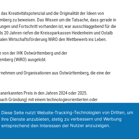
das Kreativitätspotenzial und die Originalität der Ideen von
mberg zu beweisen. Das Wissen um die Tatsache, dass gerade in
ngen und Fortschritt vorhanden ist, war ausschlaggebend für die
ls 20 Jahren riefen die Kreissparkassen Heidenheim und Ostalb
alen Wirtschaftsförderung WiRO den Wettbewerb ins Leben.
re von der IHK Ostwürttemberg und der
temberg (WiRO) ausgelobt.
ernehmen und Organisationen aus Ostwürttemberg, die eine der
 anerkannten Preis in den Jahren 2024 oder 2025.
nach Gründung) mit einem technologieorientierten oder
tinnovationen auch innovative Geschäftsmodelle und Services
Diese Seite nutzt Website-Tracking-Technologien von Dritten, um
ihre Dienste anzubieten, stetig zu verbessern und Werbung
 erteilten Patents.
entsprechend den Interessen der Nutzer anzuzeigen.
n ist möglich, je Kategorie ist jedoch nur eine Bewerbung zugelassen.