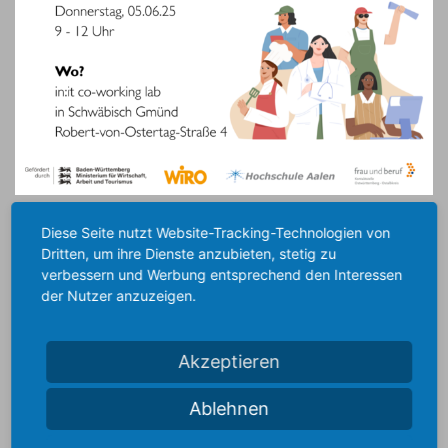
21.05.2025
Diese Seite nutzt Website-Tracking-Technologien von
Dritten, um ihre Dienste anzubieten, stetig zu
BERATUNGSTAG FÜR
verbessern und Werbung entsprechend den Interessen
der Nutzer anzuzeigen.
GEFLÜCHTETE FRAUEN UND
FRAUEN MIT
Akzeptieren
MIGRATIONSHINTERGRUND IN
Ablehnen
SCHWÄBISCH GMÜND