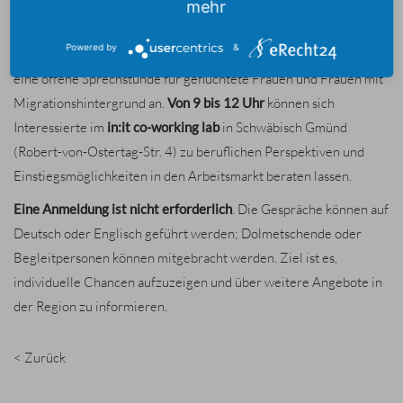
mehr
Am
Donnerstag, 5. Juni 2025
, bieten die
Kontaktstelle Frau und
Powered by
&
Beruf Ostalbkreis
und das
Welcome Center Ostwürttemberg
eine offene Sprechstunde für geflüchtete Frauen und Frauen mit
Migrationshintergrund an.
Von 9 bis 12 Uhr
können sich
Interessierte im
in:it co-working lab
in Schwäbisch Gmünd
(Robert-von-Ostertag-Str. 4) zu beruflichen Perspektiven und
Einstiegsmöglichkeiten in den Arbeitsmarkt beraten lassen.
Eine Anmeldung ist nicht erforderlich
. Die Gespräche können auf
Deutsch oder Englisch geführt werden; Dolmetschende oder
Begleitpersonen können mitgebracht werden. Ziel ist es,
individuelle Chancen aufzuzeigen und über weitere Angebote in
der Region zu informieren.
< Zurück