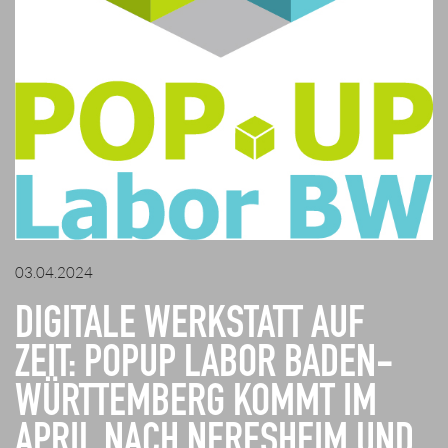
03.04.2024
DIGITALE WERKSTATT AUF
ZEIT: POPUP LABOR BADEN-
WÜRTTEMBERG KOMMT IM
APRIL NACH NERESHEIM UND