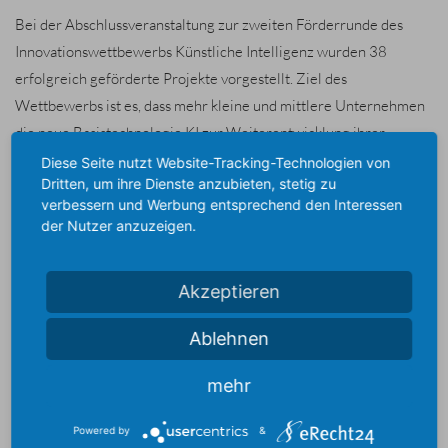
Bei der Abschlussveranstaltung zur zweiten Förderrunde des
Innovationswettbewerbs Künstliche Intelligenz wurden 38
erfolgreich geförderte Projekte vorgestellt. Ziel des
Wettbewerbs ist es, dass mehr kleine und mittlere Unternehmen
die neue Basistechnologie KI zur Weiterentwicklung ihrer
Geschäftsmodelle nutzen. Die Praxisbeispiele zeigen auf
Diese Seite nutzt Website-Tracking-Technologien von
Dritten, um ihre Dienste anzubieten, stetig zu
eindrückliche Weise, dass Künstliche Intelligenz die
verbessern und Werbung entsprechend den Interessen
Innovationskraft der Unternehmen in allen Leitbranchen des
der Nutzer anzuzeigen.
Landes stärkt – von der Produktionsindustrie über die Mobilitäts-
und Logistikbranche, die Gesundheitswirtschaft bis hin zum
Akzeptieren
Baugewerbe und dem Dienstleistungssektor. "Unser Ziel ist, dass
Baden-Württemberg nicht nur bei der Forschung, sondern auch
Ablehnen
bei der Kommerzialisierung von KI ein international führender
Standort wird“, erklärte Wirtschaftsministerin Dr. Nicole
mehr
Hoffmeister-Kraut.
Powered by
&
Im Rahmen des KI-Innovationswettbewerbs, der seit 2019 in drei