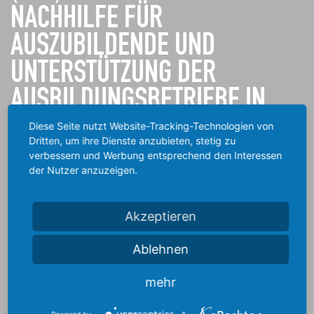
NACHHILFE FÜR
AUSZUBILDENDE UND
UNTERSTÜTZUNG DER
AUSBILDUNGSBETRIEBE IN
AALEN
Diese Seite nutzt Website-Tracking-Technologien von
Dritten, um ihre Dienste anzubieten, stetig zu
verbessern und Werbung entsprechend den Interessen
Die
Agentur für Arbeit
bietet in Kooperation mit der
Berufliche
der Nutzer anzuzeigen.
Fortbildungszentren der Bayerischen Wirtschaft (bfz)
gGmbH
ab 1.8.2025
in Aalen
erneut ein
kostenfreies
Akzeptieren
Unterstützungsangebot für Betriebe und deren Auszubildende
an. In kleinen Lerngruppen erhalten Auszubildende aller Berufe
Ablehnen
und Lehrjahre Nachhilfe in allen Berufsschulfächern durch
erfahrene Lehrkräfte.
mehr
Ziel ist es,
fachliche Lücken
zu
schließen
,
Ausbildungsabbrüche
Powered by
&