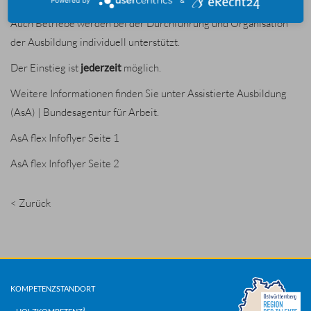
zu
vermeiden
und
Ausbildungsverhältnisse
zu
stabilisieren
.
Auch Betriebe werden bei der Durchführung und Organisation
der Ausbildung individuell unterstützt.
Der Einstieg ist
jederzeit
möglich.
Weitere Informationen finden Sie unter
Assistierte Ausbildung
(AsA) | Bundesagentur für Arbeit
.
AsA flex Infoflyer Seite 1
AsA flex Infoflyer Seite 2
< Zurück
KOMPETENZSTANDORT