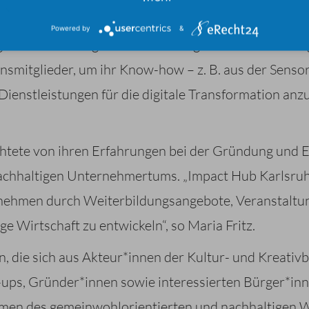
 wollten ein faires Geschäftsmodell anbieten, das so
Powered by
&
egnen sich auf Augenhöhe und wir gewährleisten eine
mitglieder, um ihr Know-how – z. B. aus der Sensori
ienstleistungen für die digitale Transformation an
chtete von ihren Erfahrungen bei der Gründung und 
chhaltigen Unternehmertums. „Impact Hub Karlsruhe 
ernehmen durch Weiterbildungsangebote, Veranstalt
e Wirtschaft zu entwickeln“, so Maria Fritz.
n, die sich aus Akteur*innen der Kultur- und Kreati
-ups, Gründer*innen sowie interessierten Bürger*in
rmen des gemeinwohlorientierten und nachhaltigen Wi