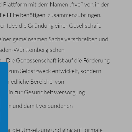
d Plattform mit dem Namen „five.“ vor, in der
ie Hilfe benötigen, zusammenzubringen.
r Idee die Gründung einer Gesellschaft.
ch einer gemeinsamen Sache verschreiben und
m Baden-Württembergischen
 „Die Genossenschaft ist auf die Förderung
nicht zum Selbstzweck entwickelt, sondern
rschiedliche Bereiche, von
s hin zur Gesundheitsversorgung.
tsform und damit verbundenen
über die Umsetzung und ging auf formale