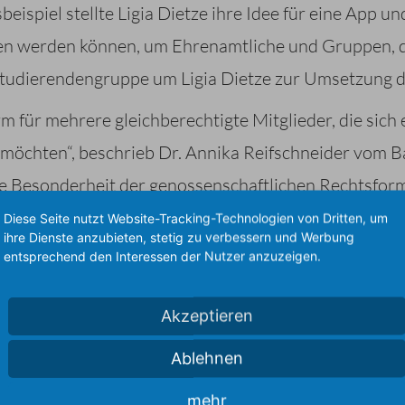
eispiel stellte Ligia Dietze ihre Idee für eine App un
en werden können, um Ehrenamtliche und Gruppen, d
Studierendengruppe um Ligia Dietze zur Umsetzung de
rm für mehrere gleichberechtigte Mitglieder, die si
n möchten“, beschrieb Dr. Annika Reifschneider vo
 Besonderheit der genossenschaftlichen Rechtsform.
auch die Gewähr dafür, dass die Genossenschaft sich 
Diese Seite nutzt Website-Tracking-Technologien von Dritten, um
ihre Dienste anzubieten, stetig zu verbessern und Werbung
r verfolgt.“ Die Rechtsform eigne sich für sehr unte
entsprechend den Interessen der Nutzer anzuzeigen.
chlüsse, Onlineplattformen, Co-Working-Spaces bi
Akzeptieren
chaften zeigten im Anschluss die Vorteile der Rech
Ablehnen
 von der Vision zur Gründung einer Genossenschaft 
mehr