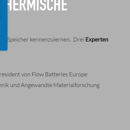
 THERMISCHE
hen Speicher kennenzulernen. Drei
Experten
resident von Flow Batteries Europe
echnik und Angewandte Materialforschung