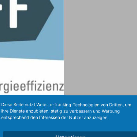
Diese Seite nutzt Website-Tracking-Technologien von Dritten, um
ihre Dienste anzubieten, stetig zu verbessern und Werbung
entsprechend den Interessen der Nutzer anzuzeigen.