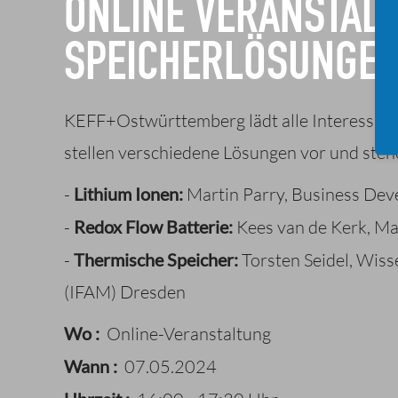
ONLINE VERANSTALT
SPEICHERLÖSUNGE
KEFF+Ostwürttemberg lädt alle Interessiert
stellen verschiedene Lösungen vor und steh
-
Lithium Ionen:
Martin Parry, Business D
-
Redox Flow Batterie:
Kees van de Kerk, Ma
-
Thermische Speicher:
Torsten Seidel, Wiss
(IFAM) Dresden
Wo :
Online-Veranstaltung
Wann :
07.05.2024