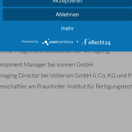
UNG: ELEKTRISCHE UND
Akzeptieren
Ablehnen
N FÜR UNTERNEHMEN
mehr
en dazu ein, die Welt der elektrischen und thermisc
Powered by
&
en für Fragen und Diskussion zur Verfügung:
evelopment Manager bei sonnen GmbH
naging Director bei Volterion GmbH & Co. KG und P
enschaftler am Fraunhofer-Institut für Fertigungst