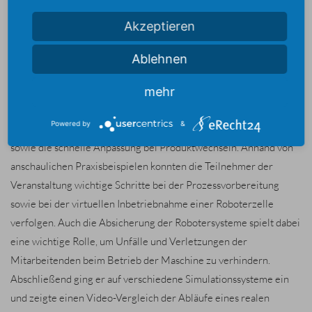
Roboterzelle ist die passende Simulationsumgebung. Dabei
Akzeptieren
können bereits Programmabläufe definiert, Greifkonzepte
erstellt, Lastdaten berechnet oder Schnittstellen definiert sowie
Ablehnen
der Ablauf simuliert werden. „Durch die virtuelle Inbetriebnahme
der Anlagen und Konzeption eines digitalen Zwillings ergeben
mehr
sich enorme Vorteile“, so Kunz. Hierzu zählen beispielsweise die
Powered by
&
Konzeptabsicherung, die Reduktion der Inbetriebnahme-Zeit
sowie die schnelle Anpassung bei Produktwechseln. Anhand von
anschaulichen Praxisbeispielen konnten die Teilnehmer der
Veranstaltung wichtige Schritte bei der Prozessvorbereitung
sowie bei der virtuellen Inbetriebnahme einer Roboterzelle
verfolgen. Auch die Absicherung der Robotersysteme spielt dabei
eine wichtige Rolle, um Unfälle und Verletzungen der
Mitarbeitenden beim Betrieb der Maschine zu verhindern.
Abschließend ging er auf verschiedene Simulationssysteme ein
und zeigte einen Video-Vergleich der Abläufe eines realen