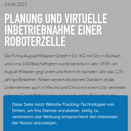
24.06.2022
PLANUNG UND VIRTUELLE
INBETRIEBNAHME EINER
ROBOTERZELLE
Die Firma August Mössner GmbH + Co. KG mit Sitz in Eschach
und circa 140 Beschäftigten wurde bereits im Jahr 1898 von
August Mössner gegründet und feiert im nächsten Jahr das 125-
jährige Bestehen. Neben seinem deutschen Standort ist das
Unternehmen auch in Mexiko und China mit einem Sitz vertreten.
„Unsere Geschäftsfelder bewegen sich in den Bereichen der
Gießerei- sowie Aluminiumtechnik, der Bandsägemaschinen, des
Diese Seite nutzt Website-Tracking-Technologien von
Dritten, um ihre Dienste anzubieten, stetig zu
Sondermaschinenbaus sowie des Engineerings“, so Christian
verbessern und Werbung entsprechend den Interessen
Kunz.
der Nutzer anzuzeigen.
Ein wichtiges Instrument bei der Planung einer individuellen