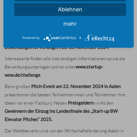
Challenge
bewerben. Der Ideen- und Gründungswettbewerb
Ablehnen
bietet eine Plattform für innovative Geschäftsideen und richtet
sich an
Privatpersonen, Start-ups und Unternehmen
, die
mehr
nachhaltige, digitale oder technische Projekte
umsetzen
möchten.
Powered by
&
Bewerbungsfrist verlängert bis
10. November 2024
.
Interessierte finden alle notwendigen Informationen sowie die
Bewerbungsunterlagen online unter
www.startup-
wow.de/challenge
.
Beim großen
Pitch-Event am 22. November 2024 in Aalen
präsentieren die besten Teilnehmerinnen und Teilnehmer ihre
Ideen vor einer Fachjury. Neben
Preisgeldern
winkt den
Gewinnern der Einzug ins Landesfinale des „Start-up BW
Elevator Pitches“ 2025.
Der Wettbewerb wird von der Wirtschaftsförderung Aalen in