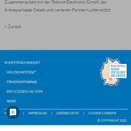
Zusammenarbeit mit der Telenot Electronic GmbH, der
Kreissparkasse Ostalb und weiteren Partnern unterstützt.
< Zurück
KOMPETENZSTANDORT
HOLZKOMPETENZ³
FIRMENDATENBANK
ERFOLGSGESCHICHTEN
NEWS
KONTAKT
IMPRESSUM
DATENSCHUTZ
COOKIE CONSENT
© COPYRIGHT 2022