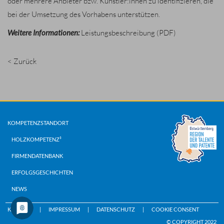
oder mehrere Anbieter bzw. Künstler:innen zu identifizieren, die
bei der Umsetzung des Vorhabens unterstützen.
Weitere Informationen:
Leistungsbeschreibung
(PDF)
< Zurück
KOMPETENZSTANDORT
HOLZKOMPETENZ³
FIRMENDATENBANK
ERFOLGSGESCHICHTEN
NEWS
KONTAKT
IMPRESSUM
DATENSCHUTZ
COOKIE CONSENT
© COPYRIGHT 2022