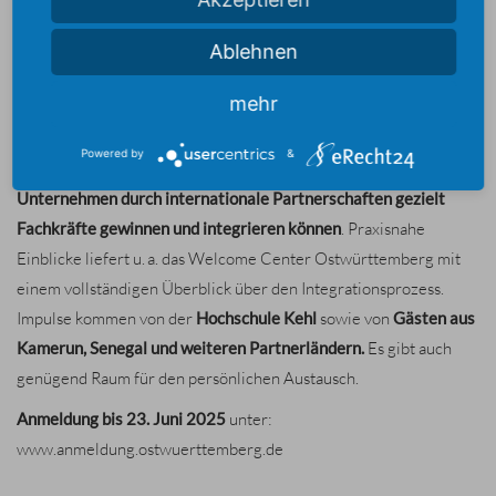
Lösungen
“ ins
Landratsamt Ostalbkreis nach Aalen
ein. Von
9:30
bis 15:30 Uhr
diskutieren
Akteure aus Verwaltung, Wirtschaft
Ablehnen
und Bildung
gemeinsam mit
internationalen Partnern über
Ansätze zur Fachkräftegewinnung, beruflichen Bildung und
mehr
nachhaltiger Entwicklung.
Powered by
&
Im Mittelpunkt steht die Frage,
wie Kommunen und
Unternehmen durch internationale Partnerschaften gezielt
Fachkräfte gewinnen und integrieren können
. Praxisnahe
Einblicke liefert u. a. das Welcome Center Ostwürttemberg mit
einem vollständigen Überblick über den Integrationsprozess.
Impulse kommen von der
Hochschule Kehl
sowie von
Gästen aus
Kamerun, Senegal und weiteren Partnerländern.
Es gibt auch
genügend Raum für den persönlichen Austausch.
Anmeldung bis 23. Juni 2025
unter:
www.anmeldung.ostwuerttemberg.de