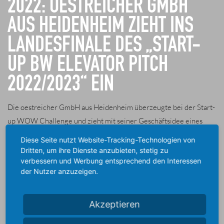
2022: OESTREICHER GMBH
AUS HEIDENHEIM ZIEHT INS
LANDESFINALE DES „START-
UP BW ELEVATOR PITCH
2022/2023“ EIN
Die oestreicher GmbH aus Heidenheim überzeugte bei der Start-
up WOW Challenge und zieht mit seiner Geschäftsidee eines
Abenteuer-Navis ins Landesfinale des „Start-up BW Elevator
Diese Seite nutzt Website-Tracking-Technologien von
Pitch 2022/2023“ ein. Mit dem Gründungswettbewerb sucht das
Dritten, um ihre Dienste anzubieten, stetig zu
verbessern und Werbung entsprechend den Interessen
Wirtschaftsministerium bereits zum achten Mal nach den
der Nutzer anzuzeigen.
einfallsreichsten Geschäftsideen und besten Gründerinnen und
Gründern im Land. Wirtschaftsministerin Dr. Nicole Hoffmeister-
Kraut gratulierte dem frisch gekürten Landesfinalisten und
Akzeptieren
betonte: „Ich freue mich, dass die Stadtverwaltung Heidenheim in