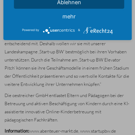
Ablehnen
Kooperation mit der Start-up Region Ostwürttemberg
Gründerinnen und Gründern mit dem Vorentscheid die
mehr
Gelegenheit gibt, sich und ihre innovativen Geschäftsideen zu
präsentieren. Gründerinnen und Gründer gestalten mit ihren
Powered by
&
innovativen Geschäftsideen die Zukunft unserer Wirtschaft
entscheidend mit. Deshalb wollen wir sie mit unserer
Landeskampagne ‚Start-up BW‘ bestmöglich bei ihren Vorhaben
unterstützen. Durch die Teilnahme am ‚Start-up BW Elevator
Pitch‘ können sie ihre Geschäftsmodelle in einem frühen Stadium
der Öffentlichkeit präsentieren und so wertvolle Kontakte für die
weitere Entwicklung ihrer Unternehmen knüpfen.“
Die oestreicher GmbH entlastet Eltern und Pädagogen bei der
Betreuung und aktiven Beschäftigung von Kindern durch eine KI-
assistierte innovative Online-Kinderbetreuung mit
pädagogischen Fachkräften.
Information:
www.abenteuer-markt.de
,
www.startupbw.de