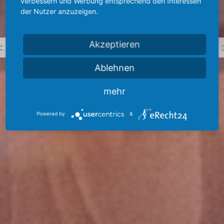
verbessern und Werbung entsprechend den Interessen
der Nutzer anzuzeigen.
Previous
<
Akzeptieren
Ablehnen
mehr
Powered by
&