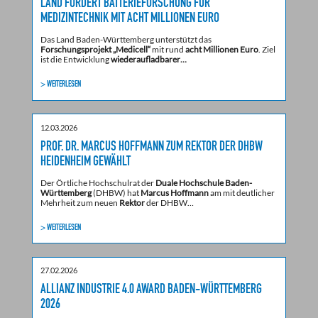
LAND FÖRDERT BATTERIEFORSCHUNG FÜR
MEDIZINTECHNIK MIT ACHT MILLIONEN EURO
Das Land Baden-Württemberg unterstützt das
Forschungsprojekt „Medicell“
mit rund
acht Millionen Euro
. Ziel
ist die Entwicklung
wiederaufladbarer…
> WEITERLESEN
12.03.2026
PROF. DR. MARCUS HOFFMANN ZUM REKTOR DER DHBW
HEIDENHEIM GEWÄHLT
Der Örtliche Hochschulrat der
Duale Hochschule Baden-
Württemberg
(DHBW) hat
Marcus Hoffmann
am mit deutlicher
Mehrheit zum neuen
Rektor
der DHBW…
> WEITERLESEN
27.02.2026
ALLIANZ INDUSTRIE 4.0 AWARD BADEN-WÜRTTEMBERG
2026