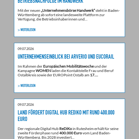
BETRIEBSNACHFOLGE IM HANDWERK
Mit der neuen
„Unternehmensbörse Handwerk“
steht in Baden-
Württemberg ab sofort eine landesweite Plattform zur
Verfügung, die Betriebsinhaberinnen und…
> WEITERLESEN
09.07.2026
UNTERNEHMENSEINBLICK BEI ARVERIO UND EUCORAIL
Im Rahmen der
Europäischen Mobilitätswoche
und der
Kampagne
WOMEN
laden die Kontaktstelle Frau und Beruf
Ostalbkreis sowie der EUROPoint Ostalb am
17.…
> WEITERLESEN
09.07.2026
LAND FÖRDERT DIGITAL HUB REDIKO MIT RUND 400.000
EURO
Der regionale Digital Hub
ReDiKo
in Rutesheim erhält für seine
zweite Förderphase rund
400.000 Euro
vom Land Baden-
Württemberg. Bis 2028 investiert…