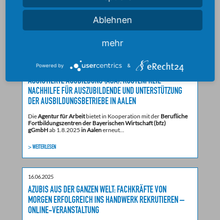
Wie kleine und mittlere Unternehmen (KMU) Künstliche
Intelligenz erfolgreich einführen können, zeigt die
neue Studie
Ablehnen
„Best Practices: Einführung von…
> WEITERLESEN
mehr
Powered by
&
23.06.2025
ASSISTIERTE AUSBILDUNG (ASA): KOSTENFREIE
NACHHILFE FÜR AUSZUBILDENDE UND UNTERSTÜTZUNG
DER AUSBILDUNGSBETRIEBE IN AALEN
Die
Agentur für Arbeit
bietet in Kooperation mit der
Berufliche
Fortbildungszentren der Bayerischen Wirtschaft (bfz)
gGmbH
ab 1.8.2025
in Aalen
erneut…
> WEITERLESEN
16.06.2025
AZUBIS AUS DER GANZEN WELT: FACHKRÄFTE VON
MORGEN ERFOLGREICH INS HANDWERK REKRUTIEREN –
ONLINE-VERANSTALTUNG