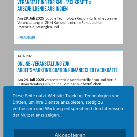
VERANSTALTUNG FÜR KMU: FACHKRÄFTE &
AUSZUBILDENDE AUS INDIEN
Am
29. Juli 2025
lädt die TechnologieRegion Karlsruhe zu einer
Veranstaltung im ZKM Karlsruhe ein. Im Fokus stehen
Potenziale, Strategien und…
> WEITERLESEN
14.07.2025
ONLINE-VERANSTALTUNG ZUR
ARBEITSMARKTINTEGRATION RUMÄNISCHER FACHKRÄFTE
Am
24. Juli 2025
veranstaltet die Kontaktstelle Frau und Beruf
Ostwürttemberg ein Online-Seminar zur
beruflichen
Integration rumänischer Bürgerinnen…
Diese Seite nutzt Website-Tracking-Technologien von
> WEITERLESEN
Dritten, um ihre Dienste anzubieten, stetig zu
verbessern und Werbung entsprechend den Interessen
der Nutzer anzuzeigen.
26.06.2025
NEUE STUDIE ZEIGT WEGE ZUR ERFOLGREICHEN KI-
EINFÜHRUNG IN KMU
Akzeptieren