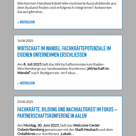
Wie können Handwerksbetriebe motivierte Auszubildende aus
dem Ausland finden und erfolgreich integrieren? Antworten
darauf gibt eine…
> WEITERLESEN
16.06.2025
WIRTSCHAFT IM WANDEL: FACHKRÄFTEPOTENZIALE IM
EIGENEN UNTERNEHMEN ERSCHLIESSEN
Am
8. Juli 2025
lädt das Wirtschaftsministerium Baden-
Württembergs zur landesweiten Konferenz
„Wirtschaft im
Wandel“
nach Stuttgart ein. Im Fokus…
> WEITERLESEN
03.06.2025
FACHKRÄFTE, BILDUNG UND NACHHALTIGKEIT IM FOKUS –
PARTNERSCHAFTSKONFERENZ IN AALEN
Am
Montag, 30. Juni 2025,
lädt das
Welcome Center
Ostwürttemberg
gemeinsam mit der
Stadt Heubach
und dem
Ostalbkreis
zur Konferenz „
Lokale…