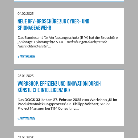
04.02.2025
NEUE BFV-BROSCHÜRE ZUR CYBER- UND
SPIONAGEABWEHR
Das Bundesamt für Verfassungsschutz (BfV) hat die Broschüre
„Spionage, Cyberangriffe & Co. – Bedrohungen durch fremde
Nachrichtendienste“
…
> WEITERLESEN
28.01.2025
WORKSHOP: EFFIZIENZ UND INNOVATION DURCH
KÜNSTLICHE INTELLIGENZ (KI)
Das
DOCK 33
lädt am
27. Februar 2025
zum Workshop
„KI im
Produktentwicklungsprozess“
ein.
Philipp Wichert
, Senior
Project Manager bei TIM Consulting,…
> WEITERLESEN
27.01.2025