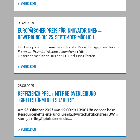
> WEITERLESEN
01.09.2025
EUROPÄISCHER PREIS FÜR INNOVATORINNEN –
BEWERBUNG BIS 25. SEPTEMBER MÖGLICH
Die Europäische Kommission hat die Bewerbungsphase für den
European Prize for Women Innovators
eröffnet.
Unternehmerinnen aus der EU und assoziierten…
> WEITERLESEN
28.08.2025
KEFFIZIENZGIPFEL+ MIT PREISVERLEIHUNG
„GIPFELSTÜRMER DES JAHRES“
Am
23. Oktober 2025
von
12:00 bis 13:00 Uhr
werden beim
Ressourceneffizienz- und Kreislaufwirtschaftskongress BW
in
Stuttgart die
„Gipfelstürmer des…
> WEITERLESEN