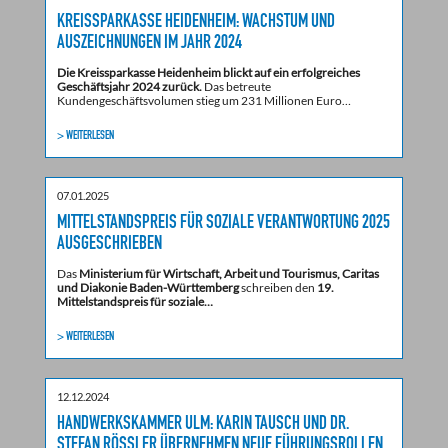
KREISSPARKASSE HEIDENHEIM: WACHSTUM UND
AUSZEICHNUNGEN IM JAHR 2024
Die Kreissparkasse Heidenheim blickt auf ein erfolgreiches
Geschäftsjahr 2024 zurück.
Das betreute
Kundengeschäftsvolumen stieg um 231 Millionen Euro…
> WEITERLESEN
07.01.2025
MITTELSTANDSPREIS FÜR SOZIALE VERANTWORTUNG 2025
AUSGESCHRIEBEN
Das
Ministerium für Wirtschaft, Arbeit und Tourismus, Caritas
und Diakonie Baden-Württemberg
schreiben den
19.
Mittelstandspreis für soziale…
> WEITERLESEN
12.12.2024
HANDWERKSKAMMER ULM: KARIN TAUSCH UND DR.
STEFAN RÖSSLER ÜBERNEHMEN NEUE FÜHRUNGSROLLEN