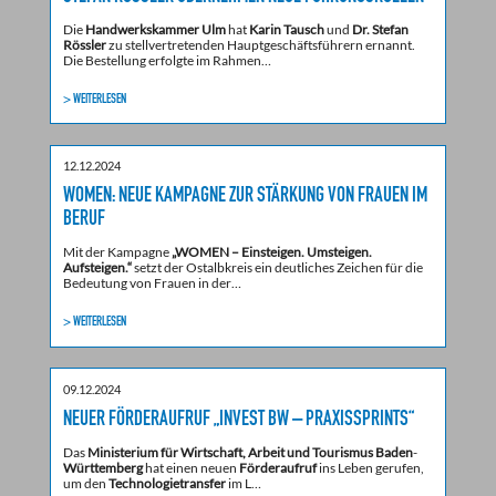
Die
Handwerkskammer Ulm
hat
Karin Tausch
und
Dr. Stefan
Rössler
zu stellvertretenden Hauptgeschäftsführern ernannt.
Die Bestellung erfolgte im Rahmen…
> WEITERLESEN
12.12.2024
WOMEN: NEUE KAMPAGNE ZUR STÄRKUNG VON FRAUEN IM
BERUF
Mit der Kampagne
„WOMEN – Einsteigen. Umsteigen.
Aufsteigen.“
setzt der Ostalbkreis ein deutliches Zeichen für die
Bedeutung von Frauen in der…
> WEITERLESEN
09.12.2024
NEUER FÖRDERAUFRUF „INVEST BW – PRAXISSPRINTS“
Das
Ministerium für Wirtschaft, Arbeit und Tourismus Baden
-
Württemberg
hat einen neuen
Förderaufruf
ins Leben gerufen,
um den
Technologietransfer
im L…