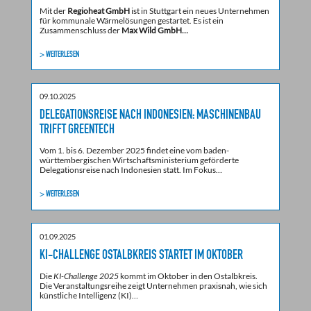
Mit der
Regioheat GmbH
ist in Stuttgart ein neues Unternehmen
für kommunale Wärmelösungen gestartet. Es ist ein
Zusammenschluss der
Max Wild GmbH…
> WEITERLESEN
09.10.2025
DELEGATIONSREISE NACH INDONESIEN: MASCHINENBAU
TRIFFT GREENTECH
Vom 1. bis 6. Dezember 2025 findet eine vom baden-
württembergischen Wirtschaftsministerium geförderte
Delegationsreise nach Indonesien statt. Im Fokus…
> WEITERLESEN
01.09.2025
KI-CHALLENGE OSTALBKREIS STARTET IM OKTOBER
Die
KI-Challenge 2025
kommt im Oktober in den Ostalbkreis.
Die Veranstaltungsreihe zeigt Unternehmen praxisnah, wie sich
künstliche Intelligenz (KI)…