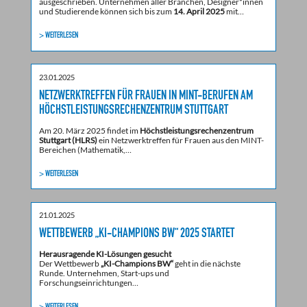
ausgeschrieben. Unternehmen aller Branchen, Designer*innen
und Studierende können sich bis zum
14. April 2025
mit…
> WEITERLESEN
23.01.2025
NETZWERKTREFFEN FÜR FRAUEN IN MINT-BERUFEN AM
HÖCHSTLEISTUNGSRECHENZENTRUM STUTTGART
Am 20. März 2025 findet im
Höchstleistungsrechenzentrum
Stuttgart (HLRS)
ein Netzwerktreffen für Frauen aus den MINT-
Bereichen (Mathematik,…
> WEITERLESEN
21.01.2025
WETTBEWERB „KI-CHAMPIONS BW“ 2025 STARTET
Herausragende KI-Lösungen gesucht
Der Wettbewerb
„KI-Champions BW“
geht in die nächste
Runde. Unternehmen, Start-ups und
Forschungseinrichtungen…
> WEITERLESEN