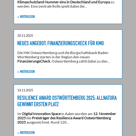
Klimaschutzland Nummer eins in Deutschland und Europa
zu
werden. Eine zentrale Rolle spielt dabei die…
> WEITERLESEN
20.11.2025
NEUES ANGEBOT: FINANZIERUNGSCHECK FÜR KMU
Die IHK Ostwürttemberg und die Bürgschaftsbank Baden-
Württemberg starten in der Region den neuen
FinanzierungsCheck
. Ostwürttemberg zählt dabei zu den…
> WEITERLESEN
14.11.2025
RESILIENCE AWARD OSTWÜRTTEMBERG 2025: ALLNATURA
GEWINNT ERSTEN PLATZ
Im
Digital Innovation Space
in Aalen wurden am
12. November
2025
die
Preisträger des Resilience Award Ostwürttemberg
2025
ausgezeichnet. Rund 120…
> WEITERLESEN