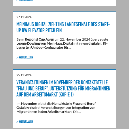
27.11.2024
MEINHAUS.DIGITAL ZIEHT INS LANDESFINALE DES START-
UP BW ELEVATOR PITCH EIN
Beim
Regional Cup Aalen
am 22. November 2024 überzeugte
Leonie Dowling von MeinHaus.Digital
mit ihrem
digitalen, KI-
basierten Umbau-Konfigurator für…
> WEITERLESEN
25.11.2024
VERANSTALTUNGEN IM NOVEMBER DER KONTAKTSTELLE
"FRAU UND BERUF": UNTERSTÜTZUNG FÜR MIGRANTINNEN
AUF DEM ARBEITSMARKT (KOPIE 1)
Im
November
bietet die
Kontaktstelle Frau und Beruf
Ostalbkreis
drei Veranstaltungen zur
Integration von
Migrantinnen in den Arbeitsmarkt
an. Die…
> WEITERLESEN