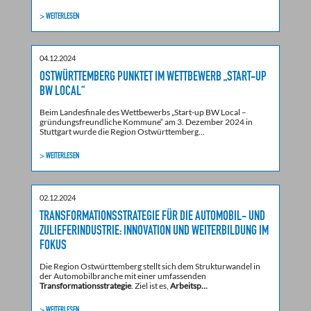
> WEITERLESEN
04.12.2024
OSTWÜRTTEMBERG PUNKTET IM WETTBEWERB „START-UP
BW LOCAL“
Beim Landesfinale des Wettbewerbs „Start-up BW Local –
gründungsfreundliche Kommune“ am 3. Dezember 2024 in
Stuttgart wurde die Region Ostwürttemberg…
> WEITERLESEN
02.12.2024
TRANSFORMATIONSSTRATEGIE FÜR DIE AUTOMOBIL- UND
ZULIEFERINDUSTRIE: INNOVATION UND WEITERBILDUNG IM
FOKUS
Die Region Ostwürttemberg stellt sich dem Strukturwandel in
der Automobilbranche mit einer umfassenden
Transformationsstrategie
. Ziel ist es,
Arbeitsp…
> WEITERLESEN