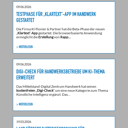
09.06.2026
TESTPHASE FÜR „KLARTEXT“-APP IM HANDWERK
GESTARTET
Die Firma KI Pionier & Partner hat die Beta-Phase der neuen
„
Klartext
“-
App
gestartet. Die browserbasierte Anwendung
ermöglicht die
Erstellung
von
Rapp…
> WEITERLESEN
09.06.2026
DIGI-CHECK FÜR HANDWERKSBETRIEBE UM KI-THEMA
ERWEITERT
Das Mittelstand-Digital Zentrum Handwerk hat seinen
kostenfreien
„
Digi-Check
“ um eine neue Kategorie zum Thema
Künstliche Intelligenz ergänzt. Das…
> WEITERLESEN
19.03.2026