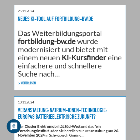
25.11.2024
NEUES KI-TOOL AUF FORTBILDUNG-BW.DE
Das Weiterbildungsportal
fortbildung-bw.de
wurde
modernisiert und bietet mit
einem neuen
KI-Kursfinder
eine
einfachere und schnellere
Suche nach…
> WEITERLESEN
13.11.2024
VERANSTALTUNG: NATRIUM-IONEN-TECHNOLOGIE:
EUROPAS BATTERIEELEKTRISCHE ZUKUNFT?
Der
Cluster Elektromobilität Süd-West
und das
fem
Forschungsinstitut
laden Sie herzlich zur Veranstaltung am
26.
November 2024
in Schwäbisch Gmünd…