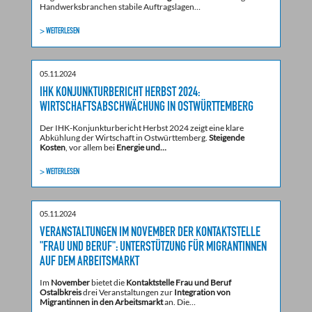
Handwerksbranchen stabile Auftragslagen…
> WEITERLESEN
05.11.2024
IHK KONJUNKTURBERICHT HERBST 2024:
WIRTSCHAFTSABSCHWÄCHUNG IN OSTWÜRTTEMBERG
Der IHK-Konjunkturbericht Herbst 2024 zeigt eine klare
Abkühlung der Wirtschaft in Ostwürttemberg.
Steigende
Kosten
, vor allem bei
Energie und…
> WEITERLESEN
05.11.2024
VERANSTALTUNGEN IM NOVEMBER DER KONTAKTSTELLE
"FRAU UND BERUF": UNTERSTÜTZUNG FÜR MIGRANTINNEN
AUF DEM ARBEITSMARKT
Im
November
bietet die
Kontaktstelle Frau und Beruf
Ostalbkreis
drei Veranstaltungen zur
Integration von
Migrantinnen in den Arbeitsmarkt
an. Die…