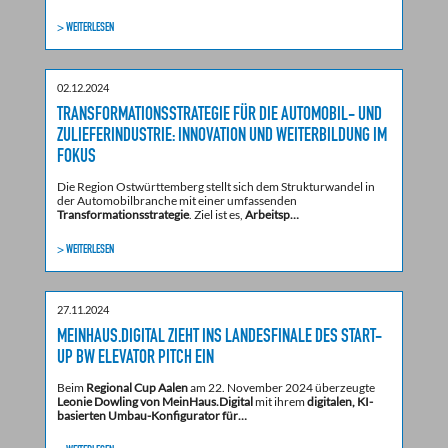
> WEITERLESEN
02.12.2024
TRANSFORMATIONSSTRATEGIE FÜR DIE AUTOMOBIL- UND
ZULIEFERINDUSTRIE: INNOVATION UND WEITERBILDUNG IM
FOKUS
Die Region Ostwürttemberg stellt sich dem Strukturwandel in
der Automobilbranche mit einer umfassenden
Transformationsstrategie
. Ziel ist es,
Arbeitsp…
> WEITERLESEN
27.11.2024
MEINHAUS.DIGITAL ZIEHT INS LANDESFINALE DES START-
UP BW ELEVATOR PITCH EIN
Beim
Regional Cup Aalen
am 22. November 2024 überzeugte
Leonie Dowling von MeinHaus.Digital
mit ihrem
digitalen, KI-
basierten Umbau-Konfigurator für…