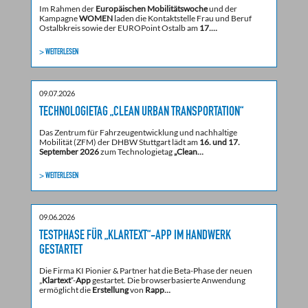
Im Rahmen der
Europäischen Mobilitätswoche
und der
Kampagne
WOMEN
laden die Kontaktstelle Frau und Beruf
Ostalbkreis sowie der EUROPoint Ostalb am
17.…
> WEITERLESEN
09.07.2026
TECHNOLOGIETAG „CLEAN URBAN TRANSPORTATION“
Das Zentrum für Fahrzeugentwicklung und nachhaltige
Mobilität (ZFM) der DHBW Stuttgart lädt am
16. und 17.
September 2026
zum Technologietag
„Clean…
> WEITERLESEN
09.06.2026
TESTPHASE FÜR „KLARTEXT“-APP IM HANDWERK
GESTARTET
Die Firma KI Pionier & Partner hat die Beta-Phase der neuen
„
Klartext
“-
App
gestartet. Die browserbasierte Anwendung
ermöglicht die
Erstellung
von
Rapp…