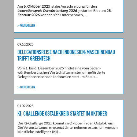
Am
6. Oktober 2025
ist die Ausschreibung für den
Innovationspreis Ostwürttemberg 2026
gestartet. Bis zum
28.
Februar 2026
können sich Unternehmen,…
> WEITERLESEN
09.10.2025
DELEGATIONSREISE NACH INDONESIEN: MASCHINENBAU
TRIFFT GREENTECH
Vom 1. bis 6. Dezember 2025 findet eine vom baden-
württembergischen Wirtschaftsministerium geförderte
Delegationsreise nach Indonesien statt. Im Fokus…
> WEITERLESEN
01.09.2025
KI-CHALLENGE OSTALBKREIS STARTET IM OKTOBER
Die
KI-Challenge 2025
kommt im Oktober in den Ostalbkreis.
Die Veranstaltungsreihe zeigt Unternehmen praxisnah, wie sich
künstliche Intelligenz (KI)…