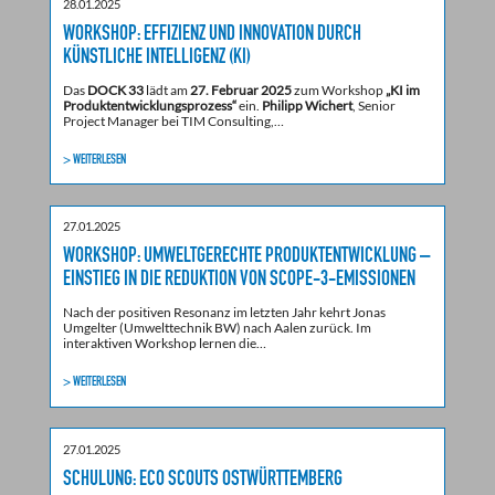
28.01.2025
WORKSHOP: EFFIZIENZ UND INNOVATION DURCH
KÜNSTLICHE INTELLIGENZ (KI)
Das
DOCK 33
lädt am
27. Februar 2025
zum Workshop
„KI im
Produktentwicklungsprozess“
ein.
Philipp Wichert
, Senior
Project Manager bei TIM Consulting,…
> WEITERLESEN
27.01.2025
WORKSHOP: UMWELTGERECHTE PRODUKTENTWICKLUNG –
EINSTIEG IN DIE REDUKTION VON SCOPE-3-EMISSIONEN
Nach der positiven Resonanz im letzten Jahr kehrt Jonas
Umgelter (Umwelttechnik BW) nach Aalen zurück. Im
interaktiven Workshop lernen die…
> WEITERLESEN
27.01.2025
SCHULUNG: ECO SCOUTS OSTWÜRTTEMBERG