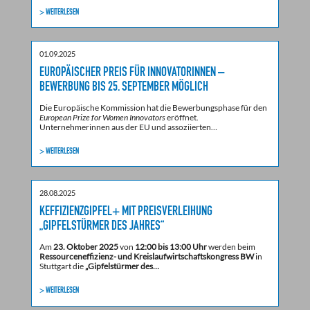
> WEITERLESEN
01.09.2025
EUROPÄISCHER PREIS FÜR INNOVATORINNEN –
BEWERBUNG BIS 25. SEPTEMBER MÖGLICH
Die Europäische Kommission hat die Bewerbungsphase für den
European Prize for Women Innovators
eröffnet.
Unternehmerinnen aus der EU und assoziierten…
> WEITERLESEN
28.08.2025
KEFFIZIENZGIPFEL+ MIT PREISVERLEIHUNG
„GIPFELSTÜRMER DES JAHRES“
Am
23. Oktober 2025
von
12:00 bis 13:00 Uhr
werden beim
Ressourceneffizienz- und Kreislaufwirtschaftskongress BW
in
Stuttgart die
„Gipfelstürmer des…
> WEITERLESEN