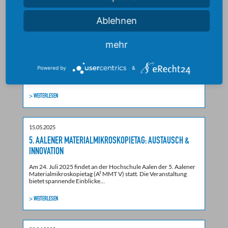
Ablehnen
21.05.2025
BERATUNGSTAG FÜR GEFLÜCHTETE FRAUEN UND FRAUEN
mehr
MIT MIGRATIONSHINTERGRUND IN SCHWÄBISCH GMÜND
Am
Donnerstag, 5. Juni 2025
, bieten die
Kontaktstelle Frau und
Powered by
&
Beruf Ostalbkreis
und das
Welcome Center Ostwürttemberg
eine offene Sprechstunde für…
> WEITERLESEN
15.05.2025
5. AALENER MATERIALMIKROSKOPIETAG: AUSTAUSCH &
INNOVATION
Am 24. Juli 2025 findet an der Hochschule Aalen der 5. Aalener
Materialmikroskopietag (A² MMT V) statt. Die Veranstaltung
bietet spannende Einblicke…
> WEITERLESEN