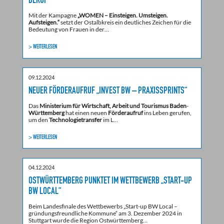
BERUF
Mit der Kampagne
„WOMEN – Einsteigen. Umsteigen.
Aufsteigen.“
setzt der Ostalbkreis ein deutliches Zeichen für die
Bedeutung von Frauen in der…
> WEITERLESEN
09.12.2024
NEUER FÖRDERAUFRUF „INVEST BW – PRAXISSPRINTS“
Das
Ministerium für Wirtschaft, Arbeit und Tourismus Baden
-
Württemberg
hat einen neuen
Förderaufruf
ins Leben gerufen,
um den
Technologietransfer
im L…
> WEITERLESEN
04.12.2024
OSTWÜRTTEMBERG PUNKTET IM WETTBEWERB „START-UP
BW LOCAL“
Beim Landesfinale des Wettbewerbs „Start-up BW Local –
gründungsfreundliche Kommune“ am 3. Dezember 2024 in
Stuttgart wurde die Region Ostwürttemberg…