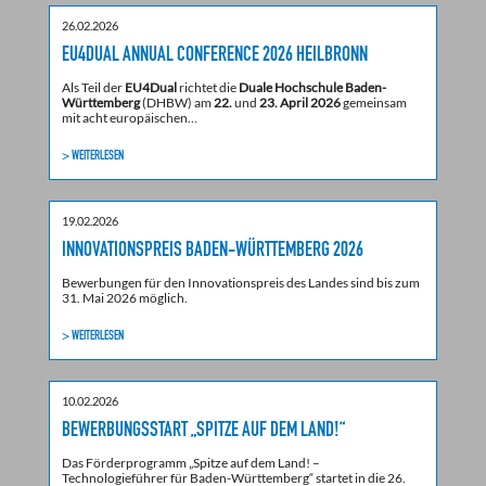
26.02.2026
EU4DUAL ANNUAL CONFERENCE 2026 HEILBRONN
Als Teil der
EU4Dual
richtet die
Duale Hochschule Baden-
Württemberg
(DHBW) am
22.
und
23. April 2026
gemeinsam
mit acht europäischen…
> WEITERLESEN
19.02.2026
INNOVATIONSPREIS BADEN-WÜRTTEMBERG 2026
Bewerbungen für den Innovationspreis des Landes sind bis zum
31. Mai 2026 möglich.
> WEITERLESEN
10.02.2026
BEWERBUNGSSTART „SPITZE AUF DEM LAND!“
Das Förderprogramm „Spitze auf dem Land! –
Technologieführer für Baden-Württemberg“ startet in die 26.