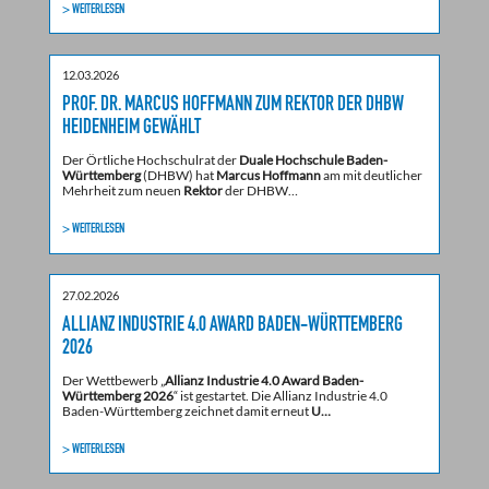
> WEITERLESEN
12.03.2026
PROF. DR. MARCUS HOFFMANN ZUM REKTOR DER DHBW
HEIDENHEIM GEWÄHLT
Der Örtliche Hochschulrat der
Duale Hochschule Baden-
Württemberg
(DHBW) hat
Marcus Hoffmann
am mit deutlicher
Mehrheit zum neuen
Rektor
der DHBW…
> WEITERLESEN
27.02.2026
ALLIANZ INDUSTRIE 4.0 AWARD BADEN-WÜRTTEMBERG
2026
Der Wettbewerb „
Allianz Industrie 4.0 Award Baden-
Württemberg 2026
“ ist gestartet. Die Allianz Industrie 4.0
Baden-Württemberg zeichnet damit erneut
U…
> WEITERLESEN