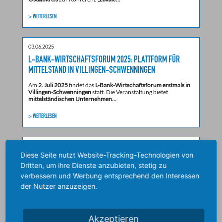
> WEITERLESEN
03.06.2025
L-BANK-WIRTSCHAFTSFORUM 2025: PLATTFORM FÜR
MITTELSTAND IN VILLINGEN-SCHWENNINGEN
Am
2. Juli 2025
findet das
L-Bank-Wirtschaftsforum erstmals in
Villingen-Schwenningen
statt. Die Veranstaltung bietet
mittelständischen Unternehmen…
> WEITERLESEN
03.06.2025
Diese Seite nutzt Website-Tracking-Technologien von
FACHKRÄFTE GEWINNEN UND INTEGRIEREN –
Dritten, um ihre Dienste anzubieten, stetig zu
ARBEITGEBERFORUM IN AALEN
verbessern und Werbung entsprechend den Interessen
Der Fachkräftemangel stellt viele Unternehmen vor große
der Nutzer anzuzeigen.
Herausforderungen. Einen Lösungsansatz bietet die
Beschäftigung internationaler Fachkräfte.…
> WEITERLESEN
Akzeptieren