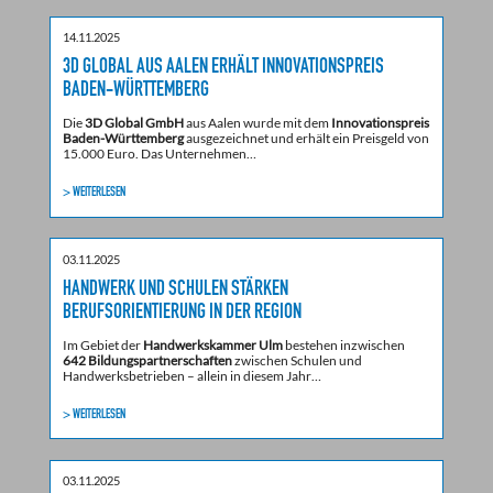
14.11.2025
3D GLOBAL AUS AALEN ERHÄLT INNOVATIONSPREIS
BADEN-WÜRTTEMBERG
Die
3D Global GmbH
aus Aalen wurde mit dem
Innovationspreis
Baden-Württemberg
ausgezeichnet und erhält ein Preisgeld von
15.000 Euro. Das Unternehmen…
> WEITERLESEN
03.11.2025
HANDWERK UND SCHULEN STÄRKEN
BERUFSORIENTIERUNG IN DER REGION
Im Gebiet der
Handwerkskammer Ulm
bestehen inzwischen
642 Bildungspartnerschaften
zwischen Schulen und
Handwerksbetrieben – allein in diesem Jahr…
> WEITERLESEN
03.11.2025