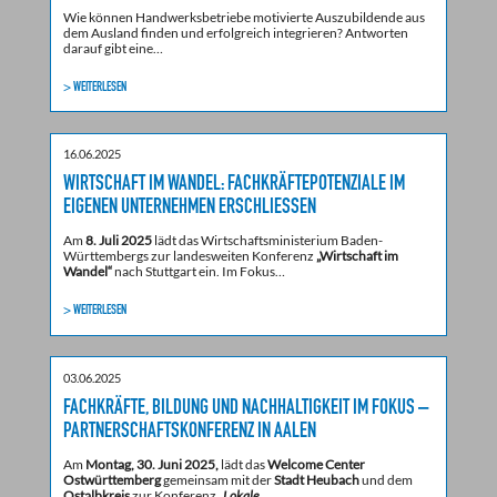
Wie können Handwerksbetriebe motivierte Auszubildende aus
dem Ausland finden und erfolgreich integrieren? Antworten
darauf gibt eine…
> WEITERLESEN
16.06.2025
WIRTSCHAFT IM WANDEL: FACHKRÄFTEPOTENZIALE IM
EIGENEN UNTERNEHMEN ERSCHLIESSEN
Am
8. Juli 2025
lädt das Wirtschaftsministerium Baden-
Württembergs zur landesweiten Konferenz
„Wirtschaft im
Wandel“
nach Stuttgart ein. Im Fokus…
> WEITERLESEN
03.06.2025
FACHKRÄFTE, BILDUNG UND NACHHALTIGKEIT IM FOKUS –
PARTNERSCHAFTSKONFERENZ IN AALEN
Am
Montag, 30. Juni 2025,
lädt das
Welcome Center
Ostwürttemberg
gemeinsam mit der
Stadt Heubach
und dem
Ostalbkreis
zur Konferenz „
Lokale…