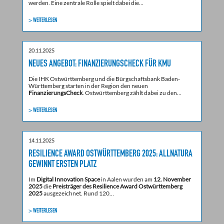
werden. Eine zentrale Rolle spielt dabei die…
> WEITERLESEN
20.11.2025
NEUES ANGEBOT: FINANZIERUNGSCHECK FÜR KMU
Die IHK Ostwürttemberg und die Bürgschaftsbank Baden-
Württemberg starten in der Region den neuen
FinanzierungsCheck
. Ostwürttemberg zählt dabei zu den…
> WEITERLESEN
14.11.2025
RESILIENCE AWARD OSTWÜRTTEMBERG 2025: ALLNATURA
GEWINNT ERSTEN PLATZ
Im
Digital Innovation Space
in Aalen wurden am
12. November
2025
die
Preisträger des Resilience Award Ostwürttemberg
2025
ausgezeichnet. Rund 120…
> WEITERLESEN