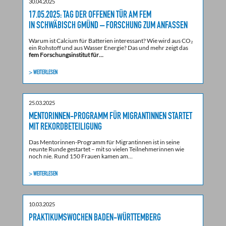
30.04.2025
17.05.2025: TAG DER OFFENEN TÜR AM FEM
IN SCHWÄBISCH GMÜND – FORSCHUNG ZUM ANFASSEN
Warum ist Calcium für Batterien interessant? Wie wird aus CO₂
ein Rohstoff und aus Wasser Energie? Das und mehr zeigt das
fem Forschungsinstitut für…
> WEITERLESEN
25.03.2025
MENTORINNEN-PROGRAMM FÜR MIGRANTINNEN STARTET
MIT REKORDBETEILIGUNG
Das Mentorinnen-Programm für Migrantinnen ist in seine
neunte Runde gestartet – mit so vielen Teilnehmerinnen wie
noch nie. Rund 150 Frauen kamen am…
> WEITERLESEN
10.03.2025
PRAKTIKUMSWOCHEN BADEN-WÜRTTEMBERG