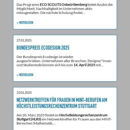
Das Programm
ECO SCOUTS Ostwürttemberg
bietet Azubis die
Möglichkeit, Nachhaltigkeit im Unternehmen aktiv
mitzugestalten. Die nächste Schulung findet…
> WEITERLESEN
27.01.2025
BUNDESPREIS ECODESIGN 2025
Der Bundespreis Ecodesign ist wieder
ausgeschrieben. Unternehmen aller Branchen, Designer*innen
und Studierende können sich bis zum
14. April 2025
mit…
> WEITERLESEN
23.01.2025
NETZWERKTREFFEN FÜR FRAUEN IN MINT-BERUFEN AM
HÖCHSTLEISTUNGSRECHENZENTRUM STUTTGART
Am 20. März 2025 findet im
Höchstleistungsrechenzentrum
Stuttgart (HLRS)
ein Netzwerktreffen für Frauen aus den MINT-
Bereichen (Mathematik,…