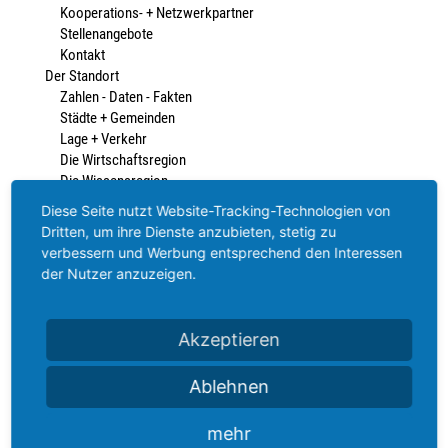
Kooperations- + Netzwerkpartner
Stellenangebote
Kontakt
Der Standort
Zahlen - Daten - Fakten
Städte + Gemeinden
Lage + Verkehr
Die Wirtschaftsregion
Die Wissensregion
Die Wohlfühlregion
Diese Seite nutzt Website-Tracking-Technologien von
Branchen & Kompetenzfelder
Dritten, um ihre Dienste anzubieten, stetig zu
Im Überblick
verbessern und Werbung entsprechend den Interessen
Automotive
der Nutzer anzuzeigen.
Transformationsnetzwerk
Energie
Forst - Holz - Papier
Akzeptieren
Kultur- + Kreativwirtschaft
Maschinen-. Anlagen- + Werkzeugbau
Ablehnen
Oberflächentechnologie
Photonik
mehr
Wasserstoff