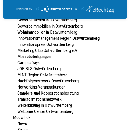
Angebote + Services
Fachkräfteportal
Powered by
&
Firmendatenbank
Gewerbeflächen in Ostwürttemberg
Gewerbeimmobilien in Ostwürttemberg
Wohnimmobilien in Ostwürttemberg
Innovationsmanagement Region Ostwürttemberg
Innovationspreis Ostwürttemberg
Marketing Club Ostwürttemberg e.V.
Messebeteiligungen
CampusDays
JOB-BUS Ostwürttemberg
MINT Region Ostwürttemberg
Nachfolgenetzwerk Ostwürttemberg
Networking-Veranstaltungen
Standort- und Kooperationsberatung
Transformationsnetzwerk
Weiterbildung in Ostwürttemberg
Welcome Center Ostwürttemberg
Mediathek
News
Presse