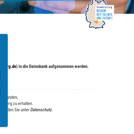
.
mberg.de
) in die Datenbank aufgenommen werden.
verstanden,
emberg zu erhalten.
n finden Sie unter
Datenschutz
.