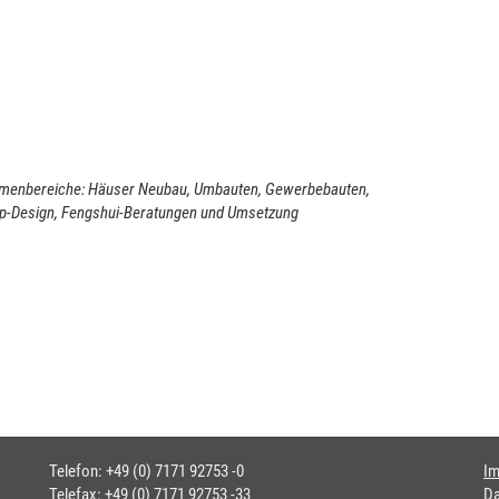
hemenbereiche: Häuser Neubau, Umbauten, Gewerbebauten,
hop-Design, Fengshui-Beratungen und Umsetzung
Telefon: +49 (0) 7171 92753 -0
I
Telefax: +49 (0) 7171 92753 -33
Da