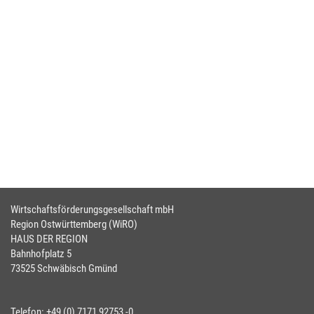
Wirtschaftsförderungsgesellschaft mbH
Region Ostwürttemberg (WiRO)
HAUS DER REGION
Bahnhofplatz 5
73525 Schwäbisch Gmünd
Telefon: +49 (0) 7171 92753 -0