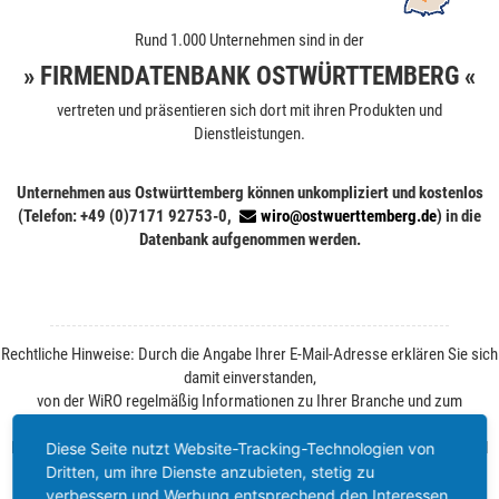
Rund 1.000 Unternehmen sind in der
» FIRMENDATENBANK OSTWÜRTTEMBERG «
vertreten und präsentieren sich dort mit ihren Produkten und
Dienstleistungen.
Unternehmen aus Ostwürttemberg können unkompliziert und kostenlos
(Telefon: +49 (0)7171 92753-0,
wiro@ostwuerttemberg.de
) in die
Datenbank aufgenommen werden.
Rechtliche Hinweise: Durch die Angabe Ihrer E-Mail-Adresse erklären Sie sich
damit einverstanden,
von der WiRO regelmäßig Informationen zu Ihrer Branche und zum
Wirtschaftsstandort Ostwürttemberg zu erhalten.
Ihre Einwilligung können Sie jederzeit ohne Angabe von Gründen per E-Mail
Diese Seite nutzt Website-Tracking-Technologien von
widerrufen. Weitere Informationen finden Sie unter
Datenschutz
.
Dritten, um ihre Dienste anzubieten, stetig zu
verbessern und Werbung entsprechend den Interessen