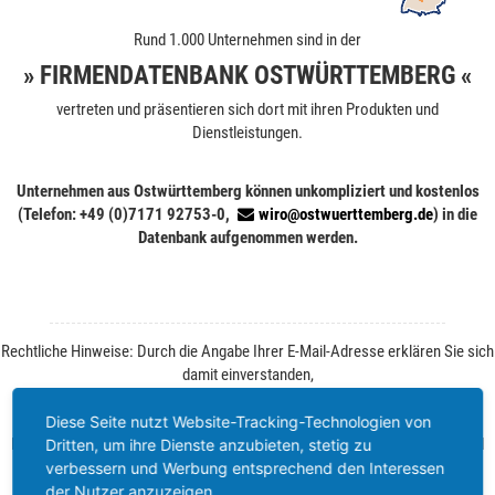
Rund 1.000 Unternehmen sind in der
» FIRMENDATENBANK OSTWÜRTTEMBERG «
vertreten und präsentieren sich dort mit ihren Produkten und
Dienstleistungen.
Unternehmen aus Ostwürttemberg können unkompliziert und kostenlos
(Telefon: +49 (0)7171 92753-0,
wiro@ostwuerttemberg.de
) in die
Datenbank aufgenommen werden.
Rechtliche Hinweise: Durch die Angabe Ihrer E-Mail-Adresse erklären Sie sich
damit einverstanden,
von der WiRO regelmäßig Informationen zu Ihrer Branche und zum
Wirtschaftsstandort Ostwürttemberg zu erhalten.
Diese Seite nutzt Website-Tracking-Technologien von
Ihre Einwilligung können Sie jederzeit ohne Angabe von Gründen per E-Mail
Dritten, um ihre Dienste anzubieten, stetig zu
widerrufen. Weitere Informationen finden Sie unter
Datenschutz
.
verbessern und Werbung entsprechend den Interessen
der Nutzer anzuzeigen.