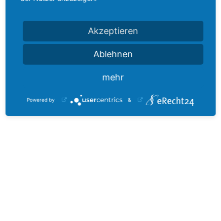
auratec GmbH
Akzeptieren
Karl-Keßler-Str. 18
73433 Aalen - Wasseralfingen
Ablehnen
info@auratec.de
mehr
www.auratec.de
Powered by
&
Kundenspezifische Messdaten- Erfassungssysteme und Prüfstände