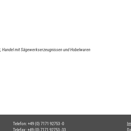
Art, Handel mit Sägewerkserzeugnissen und Hobelwaren
Telefon: +49 (0) 7171 92753 -0
I
Telefax: +49 (0) 7171 92753 -33
Da