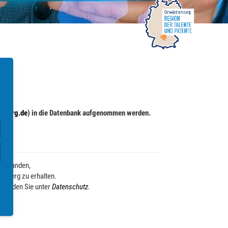
.
mberg.de
) in die Datenbank aufgenommen werden.
verstanden,
emberg zu erhalten.
n finden Sie unter
Datenschutz
.