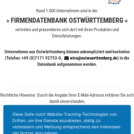
Rund 1.000 Unternehmen sind in der
» FIRMENDATENBANK OSTWÜRTTEMBERG «
vertreten und präsentieren sich dort mit ihren Produkten und
Dienstleistungen.
Unternehmen aus Ostwürttemberg können unkompliziert und kostenlos
(Telefon: +49 (0)7171 92753-0,
wiro@ostwuerttemberg.de
) in die
Datenbank aufgenommen werden.
Rechtliche Hinweise: Durch die Angabe Ihrer E-Mail-Adresse erklären Sie sich
damit einverstanden,
von der WiRO regelmäßig Informationen zu Ihrer Branche und zum
Wirtschaftsstandort Ostwürttemberg zu erhalten.
Diese Seite nutzt Website-Tracking-Technologien von
Ihre Einwilligung können Sie jederzeit ohne Angabe von Gründen per E-Mail
Dritten, um ihre Dienste anzubieten, stetig zu
widerrufen. Weitere Informationen finden Sie unter
Datenschutz
.
verbessern und Werbung entsprechend den Interessen
der Nutzer anzuzeigen.