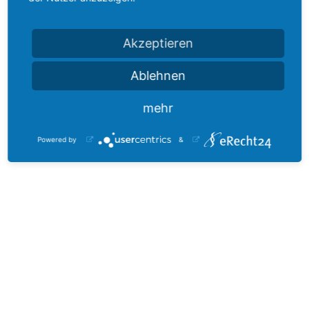
FNT GmbH - Facility Network Technology
Akzeptieren
Röhlinger Str. 11
73479 Ellwangen
Ablehnen
info@fntsoftware.com
mehr
www.fntsoftware.com
Powered by
&
Cloud; IT-Infrastruktur; Dokumentation; Software;