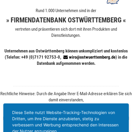
Rund 1.000 Unternehmen sind in der
» FIRMENDATENBANK OSTWÜRTTEMBERG «
vertreten und präsentieren sich dort mit ihren Produkten und
Dienstleistungen.
Unternehmen aus Ostwürttemberg können unkompliziert und kostenlos
(Telefon: +49 (0)7171 92753-0,
wiro@ostwuerttemberg.de
) in die
Datenbank aufgenommen werden.
Rechtliche Hinweise: Durch die Angabe Ihrer E-Mail-Adresse erklären Sie sich
damit einverstanden,
von der WiRO regelmäßig Informationen zu Ihrer Branche und zum
Wirtschaftsstandort Ostwürttemberg zu erhalten.
Diese Seite nutzt Website-Tracking-Technologien von
Ihre Einwilligung können Sie jederzeit ohne Angabe von Gründen per E-Mail
Dritten, um ihre Dienste anzubieten, stetig zu
widerrufen. Weitere Informationen finden Sie unter
Datenschutz
.
verbessern und Werbung entsprechend den Interessen
der Nutzer anzuzeigen.