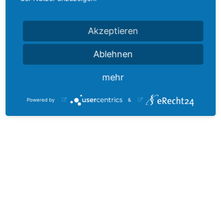
HENSOLDT Holding Germany GmbH
Akzeptieren
Moritz-Hensoldt-Straße 10
73447 Oberkochen
Ablehnen
info@hensoldt.net
mehr
www.hensoldt.net
Powered by
&
Optronische Systeme