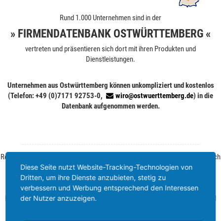
Rund 1.000 Unternehmen sind in der
» FIRMENDATENBANK OSTWÜRTTEMBERG «
vertreten und präsentieren sich dort mit ihren Produkten und
Dienstleistungen.
Unternehmen aus Ostwürttemberg können unkompliziert und kostenlos
(Telefon: +49 (0)7171 92753-0,
wiro@ostwuerttemberg.de
) in die
Datenbank aufgenommen werden.
Rechtliche Hinweise: Durch die Angabe Ihrer E-Mail-Adresse erklären Sie sich
Diese Seite nutzt Website-Tracking-Technologien von
damit einverstanden,
Dritten, um ihre Dienste anzubieten, stetig zu
von der WiRO regelmäßig Informationen zu Ihrer Branche und zum
verbessern und Werbung entsprechend den Interessen
Wirtschaftsstandort Ostwürttemberg zu erhalten.
der Nutzer anzuzeigen.
Ihre Einwilligung können Sie jederzeit ohne Angabe von Gründen per E-Mail
widerrufen. Weitere Informationen finden Sie unter
Datenschutz
.