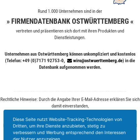
Rund 1.000 Unternehmen sind in der
» FIRMENDATENBANK OSTWÜRTTEMBERG «
vertreten und präsentieren sich dort mit ihren Produkten und
Dienstleistungen.
Unternehmen aus Ostwürttemberg können unkompliziert und kostenlos
(Telefon: +49 (0)7171 92753-0,
wiro@ostwuerttemberg.de
) in die
Datenbank aufgenommen werden.
Rechtliche Hinweise: Durch die Angabe Ihrer E-Mail-Adresse erklären Sie sich
damit einverstanden,
von der WiRO regelmäßig Informationen zu Ihrer Branche und zum
Wirtschaftsstandort Ostwürttemberg zu erhalten.
Diese Seite nutzt Website-Tracking-Technologien von
Ihre Einwilligung können Sie jederzeit ohne Angabe von Gründen per E-Mail
Dritten, um ihre Dienste anzubieten, stetig zu
widerrufen. Weitere Informationen finden Sie unter
Datenschutz
.
verbessern und Werbung entsprechend den Interessen
der Nutzer anzuzeigen.