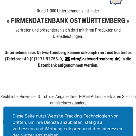
Rund 1.000 Unternehmen sind in der
» FIRMENDATENBANK OSTWÜRTTEMBERG «
vertreten und präsentieren sich dort mit ihren Produkten und
Dienstleistungen.
Unternehmen aus Ostwürttemberg können unkompliziert und kostenlos
(Telefon: +49 (0)7171 92753-0,
wiro@ostwuerttemberg.de
) in die
Datenbank aufgenommen werden.
Rechtliche Hinweise: Durch die Angabe Ihrer E-Mail-Adresse erklären Sie sich
damit einverstanden,
von der WiRO regelmäßig Informationen zu Ihrer Branche und zum
Wirtschaftsstandort Ostwürttemberg zu erhalten.
Diese Seite nutzt Website-Tracking-Technologien von
Ihre Einwilligung können Sie jederzeit ohne Angabe von Gründen per E-Mail
Dritten, um ihre Dienste anzubieten, stetig zu
widerrufen. Weitere Informationen finden Sie unter
Datenschutz
.
verbessern und Werbung entsprechend den Interessen
der Nutzer anzuzeigen.