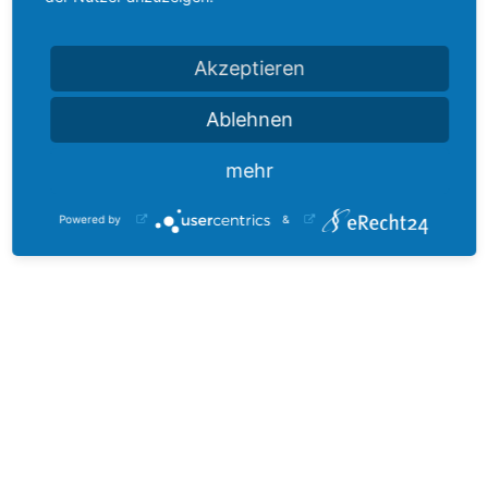
VKT Gesellschaft für Verschleißschutz und
Akzeptieren
Klebetechnik mbH
Wasseralfinger Str. 60-66
Ablehnen
73460 Hüttlingen
mehr
info@vk-t.de
www.vk-t.de
Powered by
&
Verschleissschutz, Keramik, Schüttgut-Industrie