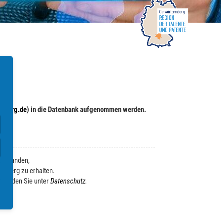
.
mberg.de
) in die Datenbank aufgenommen werden.
verstanden,
emberg zu erhalten.
n finden Sie unter
Datenschutz
.