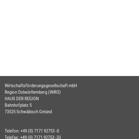
Wirtschaftsförderungsgesellschaft mbH
Region Ostwürttemberg (WiRO)
HAUS DER REGION
Bahnhofplatz 5
73525 Schwäbisch Gmünd
Telefon: +49 (0) 7171 92753 -0
Telefax: +49 (0) 7171 92753 -33