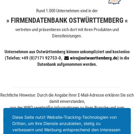
Rund 1.000 Unternehmen sind in der
» FIRMENDATENBANK OSTWÜRTTEMBERG «
vertreten und präsentieren sich dort mit ihren Produkten und
Dienstleistungen.
Unternehmen aus Ostwürttemberg können unkompliziert und kostenlos
(Telefon: +49 (0)7171 92753-0,
wiro@ostwuerttemberg.de
) in die
Datenbank aufgenommen werden.
Rechtliche Hinweise: Durch die Angabe Ihrer E-Mail-Adresse erklären Sie sich
damit einverstanden,
von der WiRO regelmäßig Informationen zu Ihrer Branche und zum
Wirtschaftsstandort Ostwürttemberg zu erhalten.
Diese Seite nutzt Website-Tracking-Technologien von
Ihre Einwilligung können Sie jederzeit ohne Angabe von Gründen per E-Mail
Dritten, um ihre Dienste anzubieten, stetig zu
widerrufen. Weitere Informationen finden Sie unter
Datenschutz
.
verbessern und Werbung entsprechend den Interessen