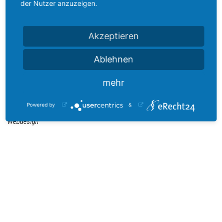
der Nutzer anzuzeigen.
Werbeagentur Simone Gentner
Akzeptieren
Hauptstr. 6
73488 Ellenberg
Ablehnen
info@simone-gentner.de
www.simone-gentner.de
mehr
Corporate-Design; Logos; Geschäftsausstattungen; Flyer; Broschüren;
Powered by
&
Plakate; Außenwerbung; Beschriftungen; Schilder; Banner; Fahnen;
Webdesign