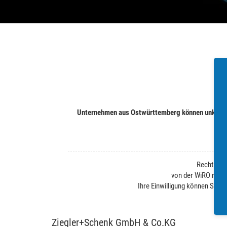
Unternehmen aus Ostwürttemberg können unkompli
Rechtliche
von der WiRO regel
Ihre Einwilligung können Sie j
Ziegler+Schenk GmbH & Co.KG