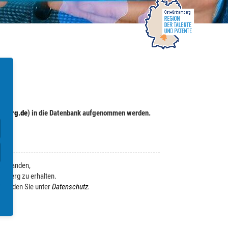
.
mberg.de
) in die Datenbank aufgenommen werden.
verstanden,
emberg zu erhalten.
n finden Sie unter
Datenschutz
.