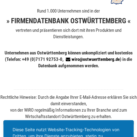
Rund 1.000 Unternehmen sind in der
» FIRMENDATENBANK OSTWÜRTTEMBERG «
vertreten und präsentieren sich dort mit ihren Produkten und
Dienstleistungen.
Unternehmen aus Ostwürttemberg können unkompliziert und kostenlos
(Telefon: +49 (0)7171 92753-0,
wiro@ostwuerttemberg.de
) in die
Datenbank aufgenommen werden.
Rechtliche Hinweise: Durch die Angabe Ihrer E-Mail-Adresse erklären Sie sich
damit einverstanden,
von der WiRO regelmäßig Informationen zu Ihrer Branche und zum
Wirtschaftsstandort Ostwürttemberg zu erhalten.
Ihre Einwilligung können Sie jederzeit ohne Angabe von Gründen per E-Mail
widerrufen. Weitere Informationen finden Sie unter
Datenschutz
.
Diese Seite nutzt Website-Tracking-Technologien von
Dritten, um ihre Dienste anzubieten, stetig zu