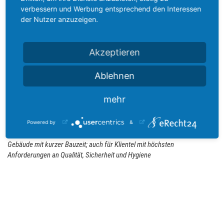
verbessern und Werbung entsprechend den Interessen
der Nutzer anzuzeigen.
ADK Modulraum GmbH
Im Riegel 28
73450 Neresheim
Akzeptieren
info@adk.info
Ablehnen
www.adk.info
mehr
Modulare Gebäude für verschiedenste Einsatzbereiche im
Gesundheitswesen, der Pharmaindustrie, Forschung und Entwicklung, im
Powered by
&
Bildungs- und Gewerbebereich, Wohnen u.v.m.; individuell angefertigte
Gebäude mit kurzer Bauzeit; auch für Klientel mit höchsten
Anforderungen an Qualität, Sicherheit und Hygiene