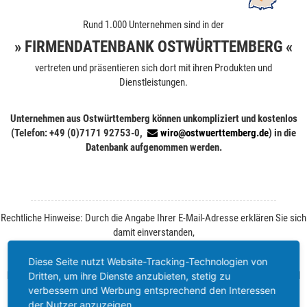
Rund 1.000 Unternehmen sind in der
» FIRMENDATENBANK OSTWÜRTTEMBERG «
vertreten und präsentieren sich dort mit ihren Produkten und
Dienstleistungen.
Unternehmen aus Ostwürttemberg können unkompliziert und kostenlos
(Telefon: +49 (0)7171 92753-0,
wiro@ostwuerttemberg.de
) in die
Datenbank aufgenommen werden.
Rechtliche Hinweise: Durch die Angabe Ihrer E-Mail-Adresse erklären Sie sich
damit einverstanden,
von der WiRO regelmäßig Informationen zu Ihrer Branche und zum
Wirtschaftsstandort Ostwürttemberg zu erhalten.
Diese Seite nutzt Website-Tracking-Technologien von
Ihre Einwilligung können Sie jederzeit ohne Angabe von Gründen per E-Mail
Dritten, um ihre Dienste anzubieten, stetig zu
widerrufen. Weitere Informationen finden Sie unter
Datenschutz
.
verbessern und Werbung entsprechend den Interessen
der Nutzer anzuzeigen.