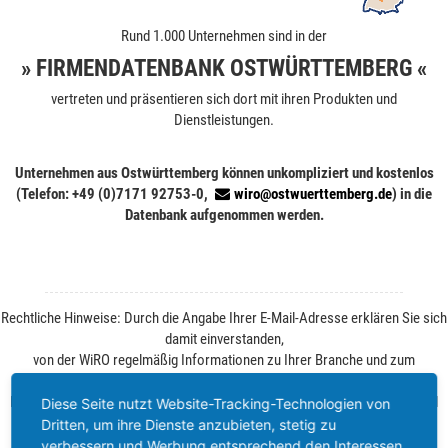
Rund 1.000 Unternehmen sind in der
» FIRMENDATENBANK OSTWÜRTTEMBERG «
vertreten und präsentieren sich dort mit ihren Produkten und
Dienstleistungen.
Unternehmen aus Ostwürttemberg können unkompliziert und kostenlos
(Telefon: +49 (0)7171 92753-0,
wiro@ostwuerttemberg.de
) in die
Datenbank aufgenommen werden.
Rechtliche Hinweise: Durch die Angabe Ihrer E-Mail-Adresse erklären Sie sich
damit einverstanden,
von der WiRO regelmäßig Informationen zu Ihrer Branche und zum
Wirtschaftsstandort Ostwürttemberg zu erhalten.
Ihre Einwilligung können Sie jederzeit ohne Angabe von Gründen per E-Mail
Diese Seite nutzt Website-Tracking-Technologien von
widerrufen. Weitere Informationen finden Sie unter
Datenschutz
.
Dritten, um ihre Dienste anzubieten, stetig zu
verbessern und Werbung entsprechend den Interessen