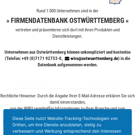
Rund 1.000 Unternehmen sind in der
» FIRMENDATENBANK OSTWÜRTTEMBERG «
vertreten und präsentieren sich dort mit ihren Produkten und
Dienstleistungen.
Unternehmen aus Ostwürttemberg können unkompliziert und kostenlos
(Telefon: +49 (0)7171 92753-0,
wiro@ostwuerttemberg.de
) in die
Datenbank aufgenommen werden.
Rechtliche Hinweise: Durch die Angabe Ihrer E-Mail-Adresse erklären Sie sich
damit einverstanden,
von der WiRO regelmäßig Informationen zu Ihrer Branche und zum
Wirtschaftsstandort Ostwürttemberg zu erhalten.
Diese Seite nutzt Website-Tracking-Technologien von
Ihre Einwilligung können Sie jederzeit ohne Angabe von Gründen per E-Mail
Dritten, um ihre Dienste anzubieten, stetig zu
widerrufen. Weitere Informationen finden Sie unter
Datenschutz
.
verbessern und Werbung entsprechend den Interessen