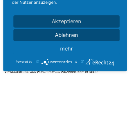
der Nutzer anzuzeigen.
AKS Hartmetalltechnik GmbH
Akzeptieren
Im Spagen 17
73527 Schwäbisch Gmünd
Ablehnen
post@aks-hartmetall.de
www.aks-hartmetall.de
mehr
Powered by
&
Fertigung zeichnungsgebundener Umform- und Schneidwerkzeuge sowie
Verschleißteile aus Hartmetall als Einzelteil oder in Serie.