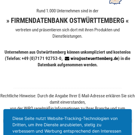
Rund 1.000 Unternehmen sind in der
» FIRMENDATENBANK OSTWÜRTTEMBERG «
vertreten und präsentieren sich dort mit ihren Produkten und
Dienstleistungen.
Unternehmen aus Ostwürttemberg können unkompliziert und kostenlos
(Telefon: +49 (0)7171 92753-0,
wiro@ostwuerttemberg.de
) in die
Datenbank aufgenommen werden.
Rechtliche Hinweise: Durch die Angabe Ihrer E-Mail-Adresse erklären Sie sich
damit einverstanden,
von der WiRO regelmäßig Informationen zu Ihrer Branche und zum
Wirtschaftsstandort Ostwürttemberg zu erhalten.
Diese Seite nutzt Website-Tracking-Technologien von
Ihre Einwilligung können Sie jederzeit ohne Angabe von Gründen per E-Mail
Dritten, um ihre Dienste anzubieten, stetig zu
widerrufen. Weitere Informationen finden Sie unter
Datenschutz
.
verbessern und Werbung entsprechend den Interessen