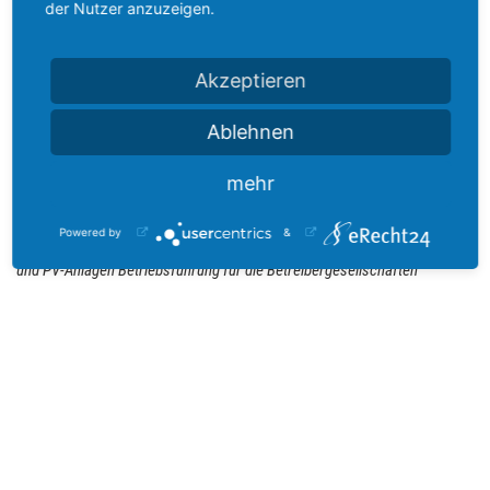
der Nutzer anzuzeigen.
Albuch-Wind GmbH
Akzeptieren
Haller Weg 30
89522 Heidenheim
Ablehnen
info@albuch-wind.de
www.albuch-wind.de
mehr
Powered by
&
Technische und kaufmännische Betriebsführung von Windkraftanlagen
und PV-Anlagen Betriebsführung für die Betreibergesellschaften