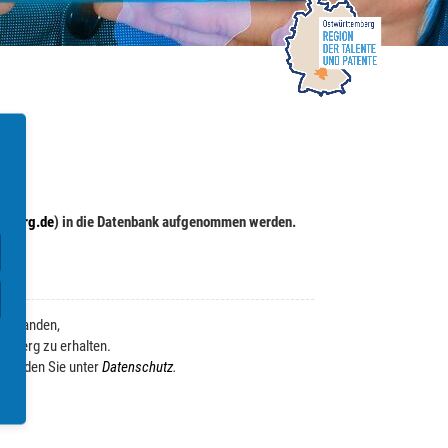
.
mberg.de
) in die Datenbank aufgenommen werden.
verstanden,
emberg zu erhalten.
n finden Sie unter
Datenschutz
.