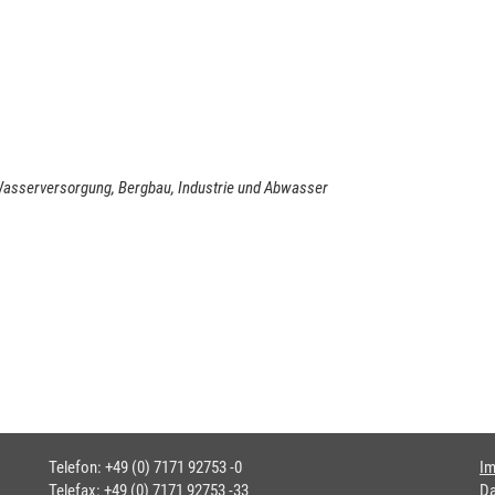
Wasserversorgung, Bergbau, Industrie und Abwasser
Telefon: +49 (0) 7171 92753 -0
I
Telefax: +49 (0) 7171 92753 -33
Da