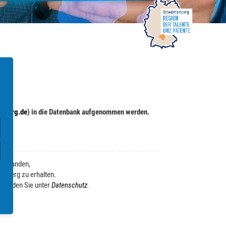
.
mberg.de
) in die Datenbank aufgenommen werden.
verstanden,
emberg zu erhalten.
n finden Sie unter
Datenschutz
.