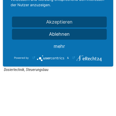
der Nutzer anzuzeigen.
APA-Tec GmbH Automation and Packaging
Technology
Akzeptieren
Porschestr. 7
73560 Böbingen/Rems
Ablehnen
info@apa-tec.de
mehr
www.apa-tec.de
Powered by
&
Retrofit von Verpackungs-maschinen, Steuerungs-, Antriebs-, Wäge- und
Dosiertechnik, Steuerungsbau