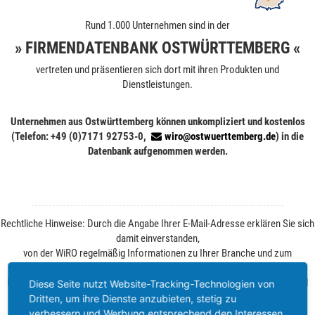
Rund 1.000 Unternehmen sind in der
» FIRMENDATENBANK OSTWÜRTTEMBERG «
vertreten und präsentieren sich dort mit ihren Produkten und
Dienstleistungen.
Unternehmen aus Ostwürttemberg können unkompliziert und kostenlos
(Telefon: +49 (0)7171 92753-0,
wiro@ostwuerttemberg.de
) in die
Datenbank aufgenommen werden.
Rechtliche Hinweise: Durch die Angabe Ihrer E-Mail-Adresse erklären Sie sich
damit einverstanden,
von der WiRO regelmäßig Informationen zu Ihrer Branche und zum
Wirtschaftsstandort Ostwürttemberg zu erhalten.
Ihre Einwilligung können Sie jederzeit ohne Angabe von Gründen per E-Mail
Diese Seite nutzt Website-Tracking-Technologien von
widerrufen. Weitere Informationen finden Sie unter
Datenschutz
.
Dritten, um ihre Dienste anzubieten, stetig zu
verbessern und Werbung entsprechend den Interessen