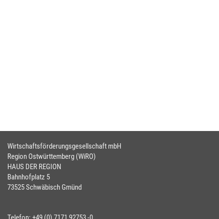
Wirtschaftsförderungsgesellschaft mbH
Region Ostwürttemberg (WiRO)
HAUS DER REGION
Bahnhofplatz 5
73525 Schwäbisch Gmünd
Telefon: +49 (0) 7171 92753 -0