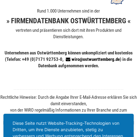
Rund 1.000 Unternehmen sind in der
» FIRMENDATENBANK OSTWÜRTTEMBERG «
vertreten und präsentieren sich dort mit ihren Produkten und
Dienstleistungen.
Unternehmen aus Ostwürttemberg können unkompliziert und kostenlos
(Telefon: +49 (0)7171 92753-0,
wiro@ostwuerttemberg.de
) in die
Datenbank aufgenommen werden.
Rechtliche Hinweise: Durch die Angabe Ihrer E-Mail-Adresse erklären Sie sich
damit einverstanden,
von der WiRO regelmäßig Informationen zu Ihrer Branche und zum
Wirtschaftsstandort Ostwürttemberg zu erhalten.
Ihre Einwilligung können Sie jederzeit ohne Angabe von Gründen per E-Mail
Diese Seite nutzt Website-Tracking-Technologien von
widerrufen. Weitere Informationen finden Sie unter
Datenschutz
.
Dritten, um ihre Dienste anzubieten, stetig zu
verbessern und Werbung entsprechend den Interessen