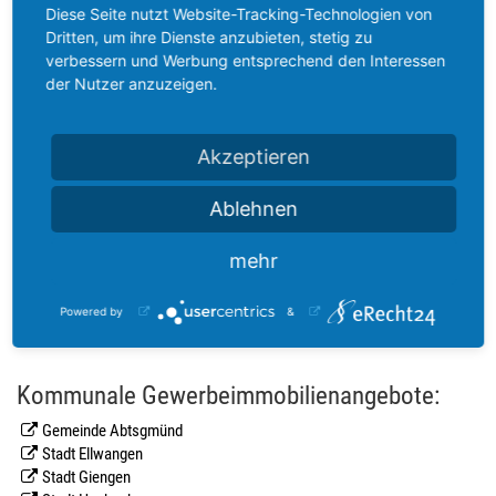
Ostwürttemberg auf Immowelt:
Diese Seite nutzt Website-Tracking-Technologien von
Dritten, um ihre Dienste anzubieten, stetig zu
verbessern und Werbung entsprechend den Interessen
Gewerbeimmobilien Ostalbkreis
der Nutzer anzuzeigen.
Gewerbeimmobilien Landkreis Heidenheim
Gewerbeimmobilienangebote in der Region
Ostwürttemberg auf Immobilien Scout 24:
Akzeptieren
Ablehnen
Gewerbeimmobilien Ostalbkreis
Gewerbeimmobilien Landkreis Heidenheim
mehr
Powered by
&
Kommunale Gewerbeimmobilienangebote:
Gemeinde Abtsgmünd
Stadt Ellwangen
Stadt Giengen