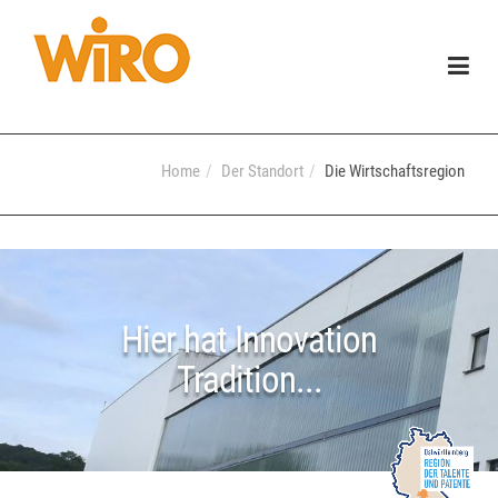
Togg
navig
Home
Der Standort
Die Wirtschaftsregion
Hier hat Innovation
Tradition...