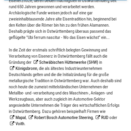
Eisenerzflöze, deren beiden mächtigsten in Ostwürttemberg seit
rund 650 Jahren gewonnen und verarbeitet werden.
Archäologische Funde weisen jedoch auf eine gar
zweieinhalbtausende Jahre alte Eisentradition hin, beginnend bei
den Kelten über die Römer bin hin zu den frühen Alamannen.
Deshalb prägte sich in Ostwürttemberg überaus passend das
geflügelte "Ubi ferrum nascitur - Wo das Eisen wächst" ein...
In die Zeit der erstmals schriftlich belegten Gewinnung und
Verarbeitung von Eisenerz in Ostwürttemberg fällt auch die
Gründung der
Schwäbischen Hüttenwerke (SHW)
in
Königsbronn
, die als ältestes Industrieunternehmen
Deutschlands gelten und die die Initialzündung für die große
metallurgische Tradition in Ostwürttemberg war. Auch deshalb sind
noch heute die zumeist mittelständischen Unternehmen der
Metallbe- und -verarbeitung und des Maschinen-, Anlagen- und
Werkzeugbaus, aber auch zugleich im Automotive-Sektor
angesiedelte Unternehmen die Träger des wirtschaftlichen Erfolgs
in Ostwürttemberg. Dazu gehören beispielhaft Firmen wie
Mapal
,
Robert Bosch Automotive Steering
,
RUD
oder
Voith
.