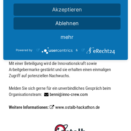
wieder der Ostalb Hackathon, unter der Schirmherrschaft von
Landrat Dr. Bläse statt! Bei diesem
Akzeptieren
innovativen Veranstaltungsformat erarbeiten interdisziplinäre
Teams innerhalb kürzester Zeit Lösungen für zuvor definierte
Ablehnen
Probleme und entwickeln Prototypen. Werden Sie Challengegeber
2023! Beim Ostalb Hackathon treffen Unternehmen auf bis zu 150
mehr
digitale Talente und Young Professionals. Für die teilnehmenden
Unternehmen bieten sich viele Vorteile: Mit ihrer Teilnahme
Powered by
&
gewähren sie jungen Menschen Einblicke in das Unternehmen und
eröffnen die Möglichkeit, sich auf regionaler Ebene zu engagieren.
Mit einer Beteiligung wird die Innovationskraft sowie
Arbeitgebermarke gestärkt und sie erhalten einen einmaligen
Zugriff auf potenziellen Nachwuchs.
Melden Sie sich gerne für ein unverbindliches Gespräch beim
Organisationsteam:
benni@inno-crew.com
Weitere Informationen:
www.ostalb-hackathon.de