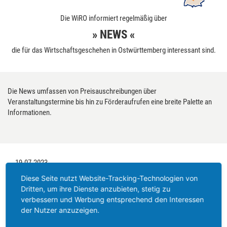
Die WiRO informiert regelmäßig über
» NEWS «
die für das Wirtschaftsgeschehen in Ostwürttemberg interessant sind.
Die News umfassen von Preisauschreibungen über
Veranstaltungstermine bis hin zu Förderaufrufen eine breite Palette an
Informationen.
19.07.2023
Diese Seite nutzt Website-Tracking-Technologien von
Ostalb Hackathon: 27. - 29.
Dritten, um ihre Dienste anzubieten, stetig zu
Oktober 2023
verbessern und Werbung entsprechend den Interessen
der Nutzer anzuzeigen.
Vom 27. bis 29. Oktober 2023 findet an der Hochschule Aalen