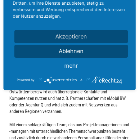
Technologietransfer und der Qualifizierung der Beschäftigten
Dritten, um ihre Dienste anzubieten, stetig zu
werden Unternehmen und Beschäftigte durch den
verbessern und Werbung entsprechend den Interessen
Transformationsprozess begleitet“, so die Netzwerkpartner.
der Nutzer anzuzeigen.
Ziel ist es, gemeinsam mit den assoziierten Partnern, darunter
Arbeitnehmervertreter*innen, Agentur für Arbeit und Job-Center,
Akzeptieren
Forschungseinrichtungen, Hochschulen, Kommunen, Landkreisen,
Verbänden, Kammern, Start-up Region Ostwürttemberg,
Ablehnen
Digitalisierungszentrum Ostwürttemberg neue Marktchancen
aufzuzeigen, Partner für die Umsetzung zu vermitteln und
mehr
möglichst vielen Unternehmen, vor allem KMU, neues Wissen und
Know-how zugänglich zu machen. Um die Beschäftigten fit für die
Transformation zu machen, sollen Qualifizierungskonzepte
Powered by
&
entwickelt und erprobt werden. Das Transformationsnetzwerk
Ostwürttemberg wird auch überregionale Kontakte und
Kompetenzen nutzen und hat z.B. Partnerschaften mit eMobil BW
oder der Agentur Q und wird sich zudem mit Netzwerken aus
anderen Regionen verzahnen.
Mit einem schlagkräftigen Team, das aus Projektmanagerinnen und
-managern mit unterschiedlichen Themenschwerpunkten besteht
und zusätzlich durch die vorhandenen Personalkapazitäten der vier