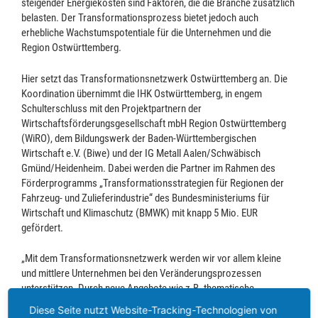
steigender Energiekosten sind Faktoren, die die Branche zusätzlich
belasten. Der Transformationsprozess bietet jedoch auch
erhebliche Wachstumspotentiale für die Unternehmen und die
Region Ostwürttemberg.
Hier setzt das Transformationsnetzwerk Ostwürttemberg an. Die
Koordination übernimmt die IHK Ostwürttemberg, in engem
Schulterschluss mit den Projektpartnern der
Wirtschaftsförderungsgesellschaft mbH Region Ostwürttemberg
(WiRO), dem Bildungswerk der Baden-Württembergischen
Wirtschaft e.V. (Biwe) und der IG Metall Aalen/Schwäbisch
Gmünd/Heidenheim. Dabei werden die Partner im Rahmen des
Förderprogramms „Transformationsstrategien für Regionen der
Fahrzeug- und Zulieferindustrie“ des Bundesministeriums für
Wirtschaft und Klimaschutz (BMWK) mit knapp 5 Mio. EUR
gefördert.
„Mit dem Transformationsnetzwerk werden wir vor allem kleine
und mittlere Unternehmen bei den Veränderungsprozessen
unterstützen. Durch neue Angebote wie z.B. thematische
Transformationswerkstätten, einem Fokus auf dem Wissens- und
Diese Seite nutzt Website-Tracking-Technologien von