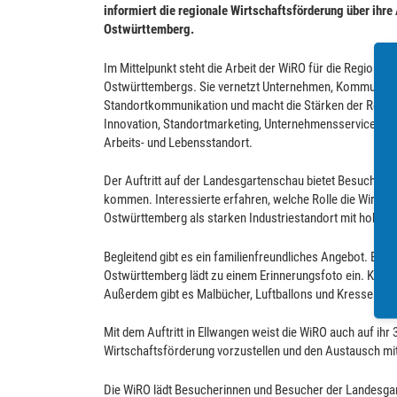
informiert die regionale Wirtschaftsförderung über ihre
Ostwürttemberg.
Im Mittelpunkt steht die Arbeit der WiRO für die Region. Se
Ostwürttembergs. Sie vernetzt Unternehmen, Kommunen, H
Standortkommunikation und macht die Stärken der Regio
Innovation, Standortmarketing, Unternehmensservice und 
Arbeits- und Lebensstandort.
Der Auftritt auf der Landesgartenschau bietet Besucheri
kommen. Interessierte erfahren, welche Rolle die Wirtsch
Ostwürttemberg als starken Industriestandort mit hoher 
Begleitend gibt es ein familienfreundliches Angebot. Ei
Ostwürttemberg lädt zu einem Erinnerungsfoto ein. Kinde
Außerdem gibt es Malbücher, Luftballons und Kressesam
Mit dem Auftritt in Ellwangen weist die WiRO auch auf ihr 
Wirtschaftsförderung vorzustellen und den Austausch mi
Die WiRO lädt Besucherinnen und Besucher der Landesgart