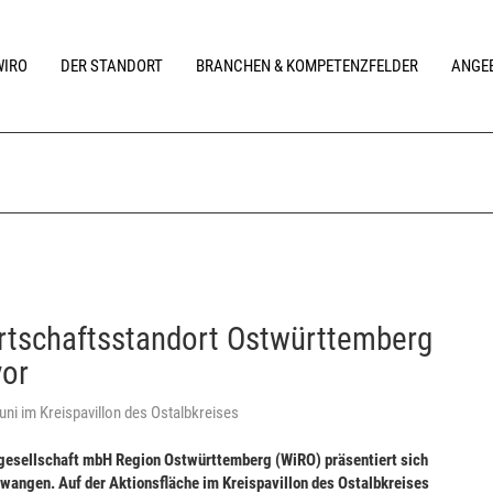
WIRO
DER STANDORT
BRANCHEN & KOMPETENZFELDER
ANGEB
Wirtschaftsstandort Ostwürttemberg
vor
uni im Kreispavillon des Ostalbkreises
gesellschaft mbH Region Ostwürttemberg (WiRO) präsentiert sich
lwangen. Auf der Aktionsfläche im Kreispavillon des Ostalbkreises