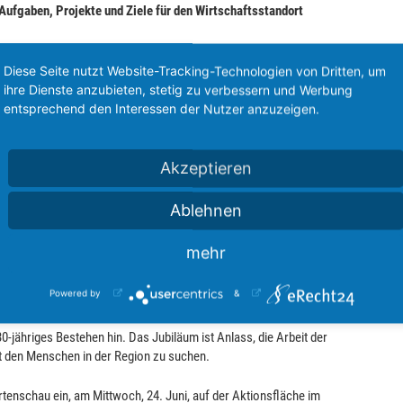
 Aufgaben, Projekte und Ziele für den Wirtschaftsstandort
it 30 Jahren begleitet sie die wirtschaftliche Entwicklung
Diese Seite nutzt Website-Tracking-Technologien von Dritten, um
ochschulen, Kammern und Institutionen, unterstützt die
ihre Dienste anzubieten, stetig zu verbessern und Werbung
n sichtbar. Dazu gehören Themen wie Fachkräftesicherung,
entsprechend den Interessen der Nutzer anzuzeigen.
die überregionale Positionierung Ostwürttembergs als Wirtschafts-,
Akzeptieren
nnen und Besuchern die Gelegenheit, mit der WiRO ins Gespräch zu
aftsförderung für die Region übernimmt und wie sie dazu beiträgt,
Ablehnen
Lebensqualität weiterzuentwickeln.
mehr
ne Fotobox mit Motiven der Landesgartenschau und aus
r können Motive aus der Region ausmalen und kreativ gestalten.
Powered by
&
en für Balkon oder Garten zum Mitnehmen.
30-jähriges Bestehen hin. Das Jubiläum ist Anlass, die Arbeit der
t den Menschen in der Region zu suchen.
enschau ein, am Mittwoch, 24. Juni, auf der Aktionsfläche im