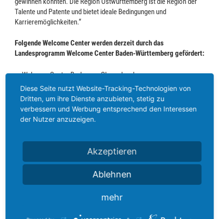
gewinnen konnten. Die Region Ostwürttemberg ist die Region der
Talente und Patente und bietet ideale Bedingungen und
Karrieremöglichkeiten.“
Folgende Welcome Center werden derzeit durch das
Landesprogramm Welcome Center Baden-Württemberg gefördert:
Welcome Center Bodensee-Oberschwaben
Welcome Center Heilbronn-Franken
Diese Seite nutzt Website-Tracking-Technologien von
Welcome Center Neckar-Alb
Dritten, um ihre Dienste anzubieten, stetig zu
Welcome Center Nordschwarzwald
verbessern und Werbung entsprechend den Interessen
Welcome Center Rhein-Neckar
der Nutzer anzuzeigen.
Welcome Center Schwarzwald-Baar-Heuberg
Welcome Center Sozialwirtschaft Baden-Württemberg
Welcome Center Südlicher Oberrhein
Akzeptieren
Welcome Center TechnologieRegion Karlsruhe
Welcome Center Ulm/Oberschwaben
Ablehnen
Welcome Service Region Stuttgart
DOWNLOAD PRESSEMITTEILUNG (PDF)
mehr
Bildunterschrift
: Ministerialdirektor Michael Kleiner überreicht