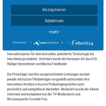
Computers ausgezeichnet, das durch sein innovatives
Betriebsmodell ein Vorreiter im Bereich der nachhaltigen
Akzeptieren
Rechenzentren darstellt. Sein Unternehmen betreibt Server mithilfe
von selbst produziertem Strom und kühlt diese mit Wasser, so dass
Ablehnen
die Abwärme für die Beheizung zahlreicher Haushalte genutzt
werden kann.
mehr
Der Preis in der Kategorie „Patente“ ging an die Paul Hartmann AG
Powered by
&
aus Heidenheim. Hartmann ist ein führender europäischer Anbieter
von Systemlösungen für Medizin und Pflege und erhielt den
Innovationspreis für eine innovative, patentierte Technologie bei
Inkontinenzprodukten. Vertreten wurde die Hartmann AG durch Dr.
Rüdiger Kesselmeier und Marina Friedländer
Die Preisträger und ihre ausgezeichneten Leistungen wurden
jeweils mit kurzen Filmbeiträgen vorgestellt und konnten ihre
innovativen Ansätze in kurzen Podiumsgesprächen auch
persönlich und sympathisch darstellen. Moderiert wurde der Abend
charmant und kompetent von der TV-Moderatorin und
Börsenexpertin Cornelia Frey.