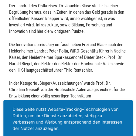
Der Landrat des Ostkreises. Dr. Joachim Blase stellte in seiner
Begrüßung heraus, dass in Zeiten, in denen das Geld gerade in den
öffentlichen Kassen knapper wird, umso wichtiger ist, in was
investiert wird. Infrastruktur, sowie Bildung, Forschung und
Innovation sind hier die wichtigsten Punkte.
Die Innovationspreis-Jury umfasst neben Frei und Bläse auch den
Heidenheimer Landrat Peter Polta, WiRO-Geschäftsführerin Nadine
Kaiser, den Heidenheimer Sparkassenchef Dieter Steck, Prof. Dr.
Harald Riegel, den Rektor den Rektor der Hochschule Aalen sowie
den IHK-Hauptgeschäftsführer Thilo Rentschler.
In der Kategorie „Sieger/Auszeichnungen“ wurde Prof. Dr.
Christian Neusüß von der Hochschule Aalen ausgezeichnet für die
Entwicklung einer völlig neuartigen Technik, um
Kapillarelektrophorese mit Massenspektrometrie zu verbinden.
Dies ist eine weltweit einzigartige Analysetechnik, die zum Beispiel
Diese Seite nutzt Website-Tracking-Technologien von
im Bereich Medizin äußerst relevant und weiterführend ist.
Dritten, um ihre Dienste anzubieten, stetig zu
verbessern und Werbung entsprechend den Interessen
der Nutzer anzuzeigen.
Im Bereich „Gründungen und junge Unternehmen“ wurde Julian
Hauber aus Stödtlen für sein 2020 gegründetes Rechenzentrum JH