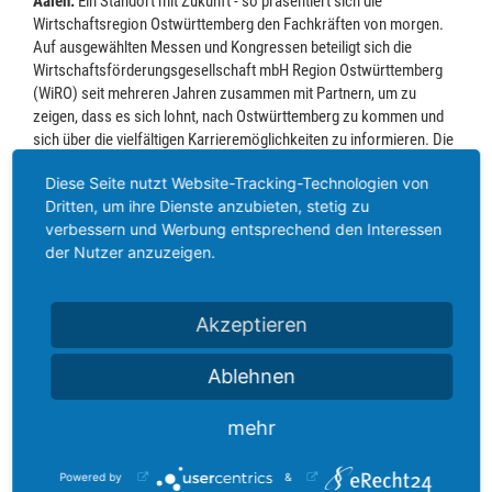
Aalen.
Ein Standort mit Zukunft - so präsentiert sich die
Wirtschaftsregion Ostwürttemberg den Fachkräften von morgen.
Auf ausgewählten Messen und Kongressen beteiligt sich die
Wirtschaftsförderungsgesellschaft mbH Region Ostwürttemberg
(WiRO) seit mehreren Jahren zusammen mit Partnern, um zu
zeigen, dass es sich lohnt, nach Ostwürttemberg zu kommen und
sich über die vielfältigen Karrieremöglichkeiten zu informieren. Die
Region Ostwürttemberg punktet als Standort mit hoher
Diese Seite nutzt Website-Tracking-Technologien von
Lebensqualität und attraktiven Arbeitgebern.
Dritten, um ihre Dienste anzubieten, stetig zu
verbessern und Werbung entsprechend den Interessen
In diesem Rahmen organisierte die WiRO am 23. Oktober einen
der Nutzer anzuzeigen.
Gemeinschaftsstand Wirtschaftsregion Ostwürttemberg auf der
Aalener Industriemesse – AIM for Students 2019. Neben den
sechs regionalen Unternehmen Bruno Weisser GmbH & Co. KG,
Akzeptieren
EST Elektronische Schraub- und Steuerungstechnologie GmbH &
Co. KG, Franz Schuck GmbH, EVO Informationssysteme GmbH,
hema electronic GmbH sowie SHW Storage & Handling Solutions
Ablehnen
GmbH präsentierte die WiRO das Fachkräfteportal Ostwürttemberg.
Zusätzlich zum regionalen Fachkräftemarketing unterstützt die
mehr
WiRO damit Firmen aus der Region, kostengünstig, zielgerichtet und
ohne größeren Aufwand ihre Fachkräfteakquise und ihr
Powered by
&
Personalmarketing zu erweitern.